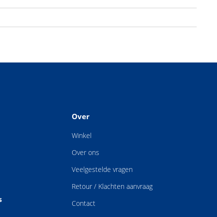
Over
Winkel
Over ons
Veelgestelde vragen
Retour / Klachten aanvraag
s
Contact