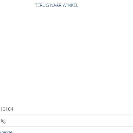
TERUG NAAR WINKEL
aantal
10104
 kg
verige