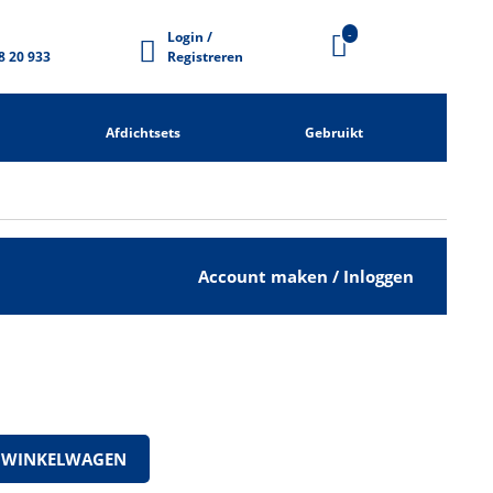
-
Login /
8 20 933
Registreren
Afdichtsets
Gebruikt
Account maken / Inloggen
 WINKELWAGEN