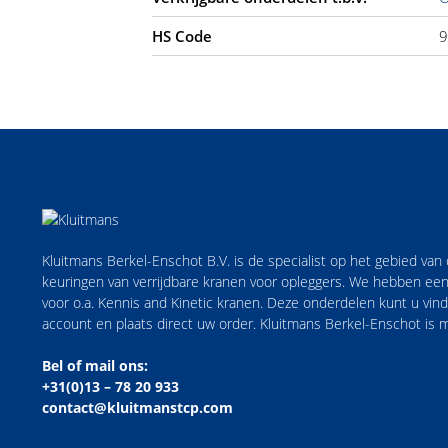
HS Code
9
Kluitmans Berkel-Enschot B.V. is de specialist op het gebied va
keuringen van verrijdbare kranen voor opleggers. We hebben een
voor o.a. Kennis and Kinetic kranen. Deze onderdelen kunt u vi
account en plaats direct uw order. Kluitmans Berkel-Enschot is
Bel of mail ons:
+31(0)13 – 78 20 933
contact@kluitmanstcp.com