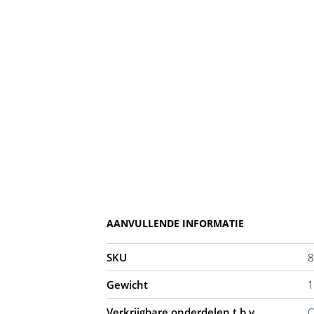
AANVULLENDE INFORMATIE
SKU
8
Gewicht
1
Verkrijgbare onderdelen t.b.v.
O