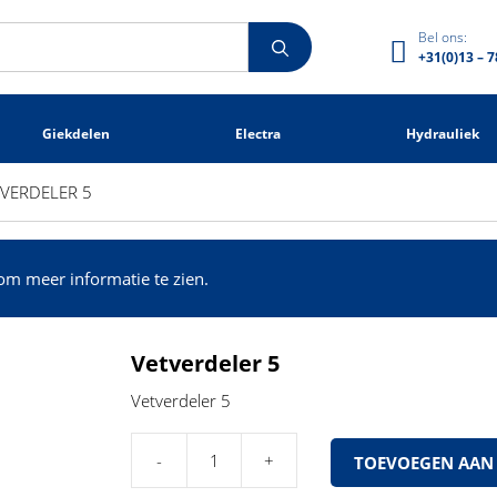
Bel ons:
+31(0)13 – 7
Giekdelen
Electra
Hydrauliek
VERDELER 5
om meer informatie te zien.
Vetverdeler 5
Vetverdeler 5
TOEVOEGEN AAN
Vetverdeler
5