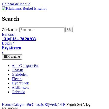
Ga naar de inhoud
Search
Zoek naar:
Bel ons:
+31(0)13 – 78 20 933
Login /
Registreren
-
Winkel
Alle Categorieën
Chassis
Giekdelen
Electra
Hydrauliek
Afdichtsets
Gebruikt
Home
Categorieën
Chassis
Rijwerk
14-R
Wordt Set Vleg
Nr100344