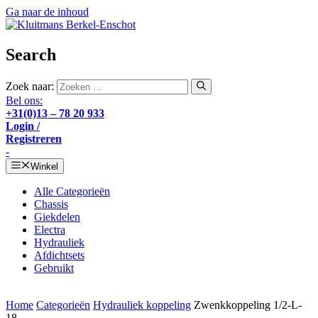
Ga naar de inhoud
Search
Zoek naar:
Bel ons:
+31(0)13 – 78 20 933
Login /
Registreren
-
Winkel
Alle Categorieën
Chassis
Giekdelen
Electra
Hydrauliek
Afdichtsets
Gebruikt
Home
Categorieën
Hydrauliek koppeling
Zwenkkoppeling 1/2-L-
18