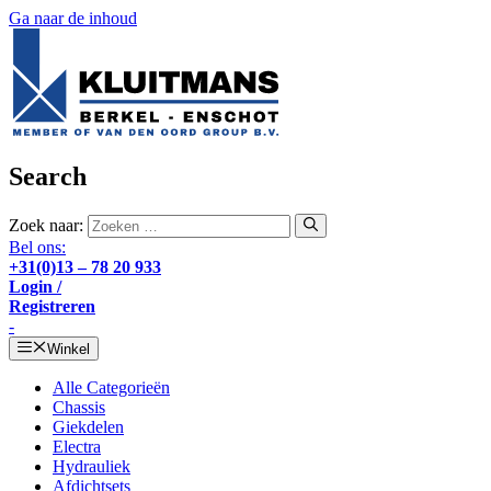
Ga naar de inhoud
Search
Zoek naar:
Bel ons:
+31(0)13 – 78 20 933
Login /
Registreren
-
Winkel
Alle Categorieën
Chassis
Giekdelen
Electra
Hydrauliek
Afdichtsets