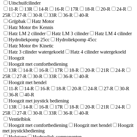
Uitschuifcilinder
11-R
13R
14-R
16-R
17R
18-R
20-R
24-R
25R
27-R
30-R
33R
36-R
40-R
Grijpbak
Hatz Motor
Hatz Motor tbv Kennis
Hatz LM 2 cilinder
Hatz LM 3 cilinder
Hatz LM 4 cilinder
Hydroliekpomp 25cc
Hydroliekpomp 45cc
Hatz Motor tbv Kinetic
Hatz 3 cilinder watergekoeld
Hatz 4 cilinder watergekoeld
Hoogzit
Hoogzit met comfortbediening
13R
14-R
16-R
17R
18-R
20-R
21R
24-R
25R
27-R
30-R
33R
36-R
40-R
Hoogzit met hendel
11-R
14-R
16-R
18-R
20-R
24-R
27-R
30-R
36-R
40-R
Hoogzit met joystick bediening
13R
14-R
16-R
17R
18-R
20-R
21R
24-R
25R
27-R
30-R
33R
36-R
40-R
Ventielblok
Hoogzit met comfortbediening
Hoogzit met hendel
Hoogzit
met joystickbediening
Hulotang
Hydrauliek componenten