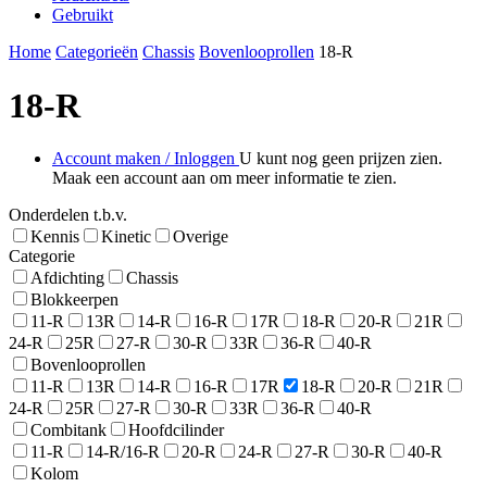
Gebruikt
Home
Categorieën
Chassis
Bovenlooprollen
18-R
18-R
Account maken / Inloggen
U kunt nog geen prijzen zien.
Maak een account aan om meer informatie te zien.
Onderdelen t.b.v.
Kennis
Kinetic
Overige
Categorie
Afdichting
Chassis
Blokkeerpen
11-R
13R
14-R
16-R
17R
18-R
20-R
21R
24-R
25R
27-R
30-R
33R
36-R
40-R
Bovenlooprollen
11-R
13R
14-R
16-R
17R
18-R
20-R
21R
24-R
25R
27-R
30-R
33R
36-R
40-R
Combitank
Hoofdcilinder
11-R
14-R/16-R
20-R
24-R
27-R
30-R
40-R
Kolom