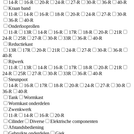
14-R
16-R
20-R
24-R
27-R
30-R
36-R
40-R
Kraan band
11-R
14-R
16-R
18-R
20-R
24-R
27-R
30-R
36-R
40-R
Onderlooprollen
11-R
13R
14-R
16-R
17R
18-R
20-R
21R
24-R
25R
27-R
30-R
33R
36-R
40-R
Reductiekast
13R
17R
20-R
21R
24-R
27-R
30-R
36-R
40-R
Rijwerk
11-R
13R
14-R
16-R
17R
18-R
20-R
21R
24-R
25R
27-R
30-R
33R
36-R
40-R
Steunpoot
14-R
16-R
17R
18-R
20-R
24-R
27-R
30-R
36-R
40-R
Tank
Wormkast
Wormkast onderdelen
Zwenkwerk
11-R
14-R
16-R
20-R
Cilinder
Diverse
Elektrische componenten
Afstandsbediening
Gebruikte onderdelen
Giek