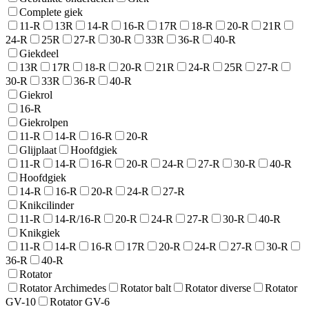
Complete giek
11-R
13R
14-R
16-R
17R
18-R
20-R
21R
24-R
25R
27-R
30-R
33R
36-R
40-R
Giekdeel
13R
17R
18-R
20-R
21R
24-R
25R
27-R
30-R
33R
36-R
40-R
Giekrol
16-R
Giekrolpen
11-R
14-R
16-R
20-R
Glijplaat
Hoofdgiek
11-R
14-R
16-R
20-R
24-R
27-R
30-R
40-R
Hoofdgiek
14-R
16-R
20-R
24-R
27-R
Knikcilinder
11-R
14-R/16-R
20-R
24-R
27-R
30-R
40-R
Knikgiek
11-R
14-R
16-R
17R
20-R
24-R
27-R
30-R
36-R
40-R
Rotator
Rotator Archimedes
Rotator balt
Rotator diverse
Rotator
GV-10
Rotator GV-6