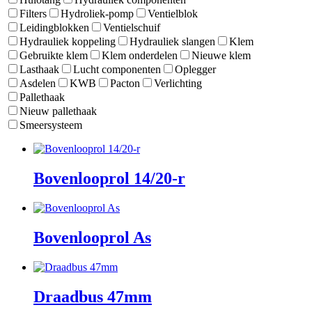
Filters
Hydroliek-pomp
Ventielblok
Leidingblokken
Ventielschuif
Hydrauliek koppeling
Hydrauliek slangen
Klem
Gebruikte klem
Klem onderdelen
Nieuwe klem
Lasthaak
Lucht componenten
Oplegger
Asdelen
KWB
Pacton
Verlichting
Pallethaak
Nieuw pallethaak
Smeersysteem
Bovenlooprol 14/20-r
Bovenlooprol As
Draadbus 47mm