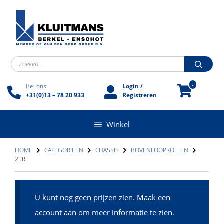
Ga
naar
de
inhoud
Zoek
naar:
-
Bel ons:
Login /
+31(0)13 – 78 20 933
Registreren
Winkel
HOME
CATEGORIEËN
CHASSIS
BOVENLOOPROLLEN
25R
U kunt nog geen prijzen zien. Maak een
account aan om meer informatie te zien.