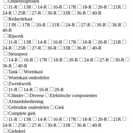
Onderlooprollen
11-R
13R
14-R
16-R
17R
18-R
20-R
21R
24-R
25R
27-R
30-R
33R
36-R
40-R
Reductiekast
13R
17R
20-R
21R
24-R
27-R
30-R
36-R
40-R
Rijwerk
11-R
13R
14-R
16-R
17R
18-R
20-R
21R
24-R
25R
27-R
30-R
33R
36-R
40-R
Steunpoot
14-R
16-R
17R
18-R
20-R
24-R
27-R
30-R
36-R
40-R
Tank
Wormkast
Wormkast onderdelen
Zwenkwerk
11-R
14-R
16-R
20-R
Cilinder
Diverse
Elektrische componenten
Afstandsbediening
Gebruikte onderdelen
Giek
Complete giek
11-R
13R
14-R
16-R
17R
18-R
20-R
21R
24-R
25R
27-R
30-R
33R
36-R
40-R
Giekdeel