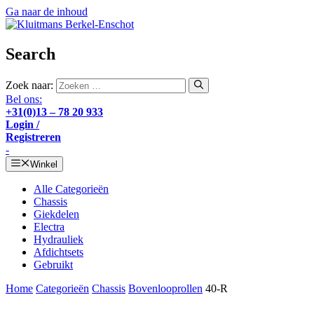
Ga naar de inhoud
Search
Zoek naar:
Bel ons:
+31(0)13 – 78 20 933
Login /
Registreren
-
Winkel
Alle Categorieën
Chassis
Giekdelen
Electra
Hydrauliek
Afdichtsets
Gebruikt
Home
Categorieën
Chassis
Bovenlooprollen
40-R