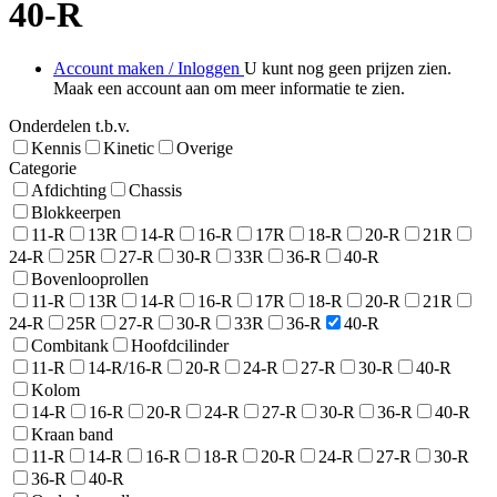
40-R
Account maken / Inloggen
U kunt nog geen prijzen zien.
Maak een account aan om meer informatie te zien.
Onderdelen t.b.v.
Kennis
Kinetic
Overige
Categorie
Afdichting
Chassis
Blokkeerpen
11-R
13R
14-R
16-R
17R
18-R
20-R
21R
24-R
25R
27-R
30-R
33R
36-R
40-R
Bovenlooprollen
11-R
13R
14-R
16-R
17R
18-R
20-R
21R
24-R
25R
27-R
30-R
33R
36-R
40-R
Combitank
Hoofdcilinder
11-R
14-R/16-R
20-R
24-R
27-R
30-R
40-R
Kolom
14-R
16-R
20-R
24-R
27-R
30-R
36-R
40-R
Kraan band
11-R
14-R
16-R
18-R
20-R
24-R
27-R
30-R
36-R
40-R