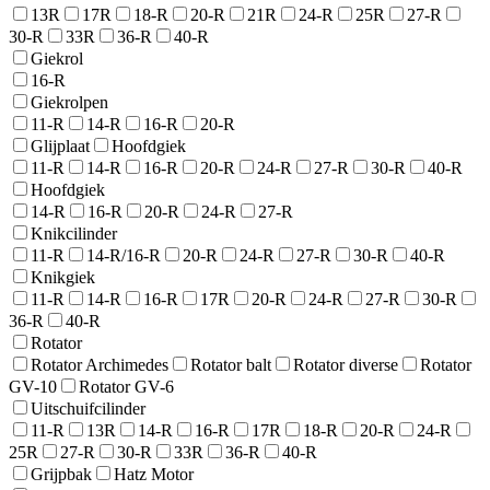
13R
17R
18-R
20-R
21R
24-R
25R
27-R
30-R
33R
36-R
40-R
Giekrol
16-R
Giekrolpen
11-R
14-R
16-R
20-R
Glijplaat
Hoofdgiek
11-R
14-R
16-R
20-R
24-R
27-R
30-R
40-R
Hoofdgiek
14-R
16-R
20-R
24-R
27-R
Knikcilinder
11-R
14-R/16-R
20-R
24-R
27-R
30-R
40-R
Knikgiek
11-R
14-R
16-R
17R
20-R
24-R
27-R
30-R
36-R
40-R
Rotator
Rotator Archimedes
Rotator balt
Rotator diverse
Rotator
GV-10
Rotator GV-6
Uitschuifcilinder
11-R
13R
14-R
16-R
17R
18-R
20-R
24-R
25R
27-R
30-R
33R
36-R
40-R
Grijpbak
Hatz Motor