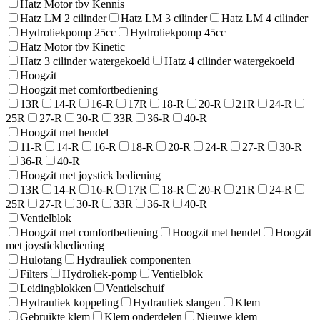
Hatz Motor tbv Kennis
Hatz LM 2 cilinder
Hatz LM 3 cilinder
Hatz LM 4 cilinder
Hydroliekpomp 25cc
Hydroliekpomp 45cc
Hatz Motor tbv Kinetic
Hatz 3 cilinder watergekoeld
Hatz 4 cilinder watergekoeld
Hoogzit
Hoogzit met comfortbediening
13R
14-R
16-R
17R
18-R
20-R
21R
24-R
25R
27-R
30-R
33R
36-R
40-R
Hoogzit met hendel
11-R
14-R
16-R
18-R
20-R
24-R
27-R
30-R
36-R
40-R
Hoogzit met joystick bediening
13R
14-R
16-R
17R
18-R
20-R
21R
24-R
25R
27-R
30-R
33R
36-R
40-R
Ventielblok
Hoogzit met comfortbediening
Hoogzit met hendel
Hoogzit
met joystickbediening
Hulotang
Hydrauliek componenten
Filters
Hydroliek-pomp
Ventielblok
Leidingblokken
Ventielschuif
Hydrauliek koppeling
Hydrauliek slangen
Klem
Gebruikte klem
Klem onderdelen
Nieuwe klem