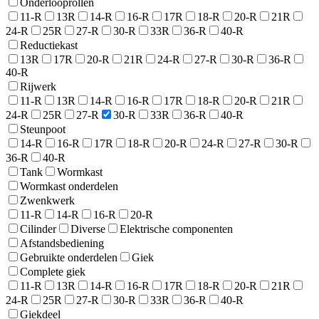
Onderlooprollen
11-R
13R
14-R
16-R
17R
18-R
20-R
21R
24-R
25R
27-R
30-R
33R
36-R
40-R
Reductiekast
13R
17R
20-R
21R
24-R
27-R
30-R
36-R
40-R
Rijwerk
11-R
13R
14-R
16-R
17R
18-R
20-R
21R
24-R
25R
27-R
30-R
33R
36-R
40-R
Steunpoot
14-R
16-R
17R
18-R
20-R
24-R
27-R
30-R
36-R
40-R
Tank
Wormkast
Wormkast onderdelen
Zwenkwerk
11-R
14-R
16-R
20-R
Cilinder
Diverse
Elektrische componenten
Afstandsbediening
Gebruikte onderdelen
Giek
Complete giek
11-R
13R
14-R
16-R
17R
18-R
20-R
21R
24-R
25R
27-R
30-R
33R
36-R
40-R
Giekdeel