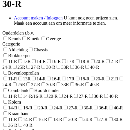
30-R
Account maken / Inloggen
U kunt nog geen prijzen zien.
Maak een account aan om meer informatie te zien.
Onderdelen t.b.v.
Kennis
Kinetic
Overige
Categorie
Afdichting
Chassis
Blokkeerpen
11-R
13R
14-R
16-R
17R
18-R
20-R
21R
24-R
25R
27-R
30-R
33R
36-R
40-R
Bovenlooprollen
11-R
13R
14-R
16-R
17R
18-R
20-R
21R
24-R
25R
27-R
30-R
33R
36-R
40-R
Combitank
Hoofdcilinder
11-R
14-R/16-R
20-R
24-R
27-R
30-R
40-R
Kolom
14-R
16-R
20-R
24-R
27-R
30-R
36-R
40-R
Kraan band
11-R
14-R
16-R
18-R
20-R
24-R
27-R
30-R
36-R
40-R