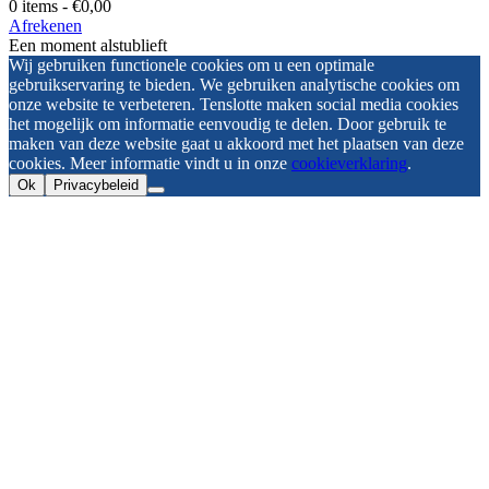
0 items -
€
0,00
Afrekenen
Een moment alstublieft
Wij gebruiken functionele cookies om u een optimale
gebruikservaring te bieden. We gebruiken analytische cookies om
onze website te verbeteren. Tenslotte maken social media cookies
het mogelijk om informatie eenvoudig te delen. Door gebruik te
maken van deze website gaat u akkoord met het plaatsen van deze
cookies. Meer informatie vindt u in onze
cookieverklaring
.
Ok
Privacybeleid