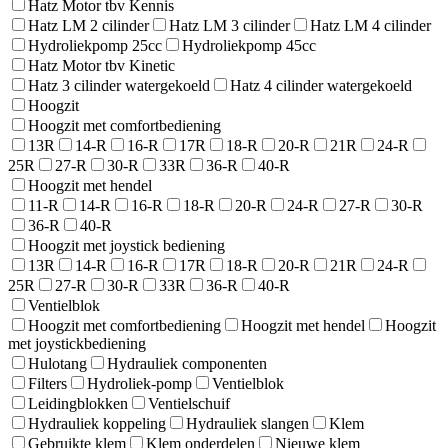
Hatz Motor tbv Kennis
Hatz LM 2 cilinder
Hatz LM 3 cilinder
Hatz LM 4 cilinder
Hydroliekpomp 25cc
Hydroliekpomp 45cc
Hatz Motor tbv Kinetic
Hatz 3 cilinder watergekoeld
Hatz 4 cilinder watergekoeld
Hoogzit
Hoogzit met comfortbediening
13R
14-R
16-R
17R
18-R
20-R
21R
24-R
25R
27-R
30-R
33R
36-R
40-R
Hoogzit met hendel
11-R
14-R
16-R
18-R
20-R
24-R
27-R
30-R
36-R
40-R
Hoogzit met joystick bediening
13R
14-R
16-R
17R
18-R
20-R
21R
24-R
25R
27-R
30-R
33R
36-R
40-R
Ventielblok
Hoogzit met comfortbediening
Hoogzit met hendel
Hoogzit
met joystickbediening
Hulotang
Hydrauliek componenten
Filters
Hydroliek-pomp
Ventielblok
Leidingblokken
Ventielschuif
Hydrauliek koppeling
Hydrauliek slangen
Klem
Gebruikte klem
Klem onderdelen
Nieuwe klem