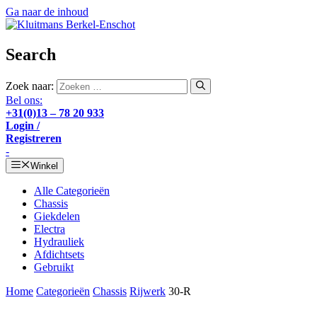
Ga naar de inhoud
Search
Zoek naar:
Bel ons:
+31(0)13 – 78 20 933
Login /
Registreren
-
Winkel
Alle Categorieën
Chassis
Giekdelen
Electra
Hydrauliek
Afdichtsets
Gebruikt
Home
Categorieën
Chassis
Rijwerk
30-R