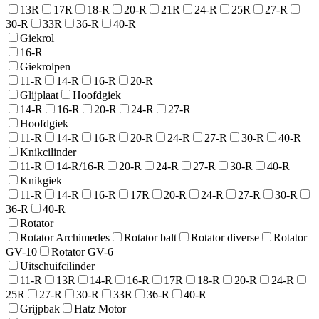
13R
17R
18-R
20-R
21R
24-R
25R
27-R
30-R
33R
36-R
40-R
Giekrol
16-R
Giekrolpen
11-R
14-R
16-R
20-R
Glijplaat
Hoofdgiek
14-R
16-R
20-R
24-R
27-R
Hoofdgiek
11-R
14-R
16-R
20-R
24-R
27-R
30-R
40-R
Knikcilinder
11-R
14-R/16-R
20-R
24-R
27-R
30-R
40-R
Knikgiek
11-R
14-R
16-R
17R
20-R
24-R
27-R
30-R
36-R
40-R
Rotator
Rotator Archimedes
Rotator balt
Rotator diverse
Rotator
GV-10
Rotator GV-6
Uitschuifcilinder
11-R
13R
14-R
16-R
17R
18-R
20-R
24-R
25R
27-R
30-R
33R
36-R
40-R
Grijpbak
Hatz Motor