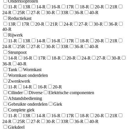
Onderlooprollen
11-R
13R
14-R
16-R
17R
18-R
20-R
21R
24-R
25R
27-R
30-R
33R
36-R
40-R
Reductiekast
13R
17R
20-R
21R
24-R
27-R
30-R
36-R
40-R
Rijwerk
11-R
13R
14-R
16-R
17R
18-R
20-R
21R
24-R
25R
27-R
30-R
33R
36-R
40-R
Steunpoot
14-R
16-R
17R
18-R
20-R
24-R
27-R
30-R
36-R
40-R
Tank
Wormkast
Wormkast onderdelen
Zwenkwerk
11-R
14-R
16-R
20-R
Cilinder
Diverse
Elektrische componenten
Afstandsbediening
Gebruikte onderdelen
Giek
Complete giek
11-R
13R
14-R
16-R
17R
18-R
20-R
21R
24-R
25R
27-R
30-R
33R
36-R
40-R
Giekdeel