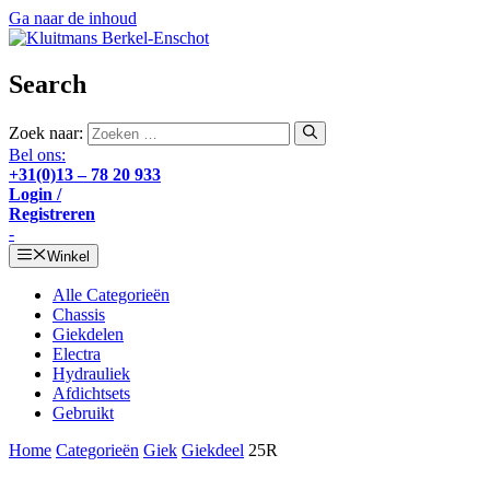
Ga naar de inhoud
Search
Zoek naar:
Bel ons:
+31(0)13 – 78 20 933
Login /
Registreren
-
Winkel
Alle Categorieën
Chassis
Giekdelen
Electra
Hydrauliek
Afdichtsets
Gebruikt
Home
Categorieën
Giek
Giekdeel
25R