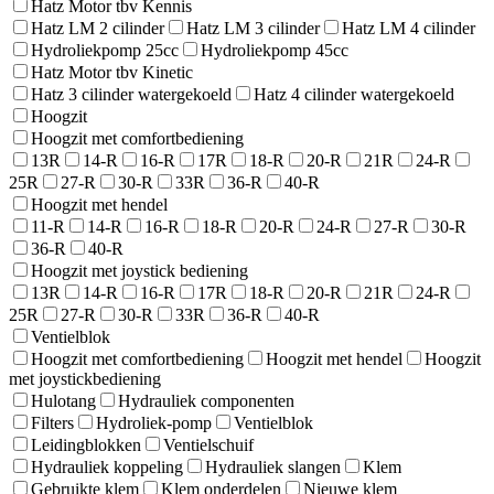
Hatz Motor tbv Kennis
Hatz LM 2 cilinder
Hatz LM 3 cilinder
Hatz LM 4 cilinder
Hydroliekpomp 25cc
Hydroliekpomp 45cc
Hatz Motor tbv Kinetic
Hatz 3 cilinder watergekoeld
Hatz 4 cilinder watergekoeld
Hoogzit
Hoogzit met comfortbediening
13R
14-R
16-R
17R
18-R
20-R
21R
24-R
25R
27-R
30-R
33R
36-R
40-R
Hoogzit met hendel
11-R
14-R
16-R
18-R
20-R
24-R
27-R
30-R
36-R
40-R
Hoogzit met joystick bediening
13R
14-R
16-R
17R
18-R
20-R
21R
24-R
25R
27-R
30-R
33R
36-R
40-R
Ventielblok
Hoogzit met comfortbediening
Hoogzit met hendel
Hoogzit
met joystickbediening
Hulotang
Hydrauliek componenten
Filters
Hydroliek-pomp
Ventielblok
Leidingblokken
Ventielschuif
Hydrauliek koppeling
Hydrauliek slangen
Klem
Gebruikte klem
Klem onderdelen
Nieuwe klem