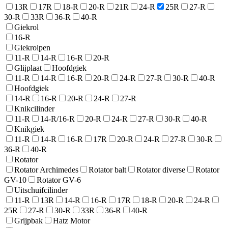
13R
17R
18-R
20-R
21R
24-R
25R
27-R
30-R
33R
36-R
40-R
Giekrol
16-R
Giekrolpen
11-R
14-R
16-R
20-R
Glijplaat
Hoofdgiek
11-R
14-R
16-R
20-R
24-R
27-R
30-R
40-R
Hoofdgiek
14-R
16-R
20-R
24-R
27-R
Knikcilinder
11-R
14-R/16-R
20-R
24-R
27-R
30-R
40-R
Knikgiek
11-R
14-R
16-R
17R
20-R
24-R
27-R
30-R
36-R
40-R
Rotator
Rotator Archimedes
Rotator balt
Rotator diverse
Rotator
GV-10
Rotator GV-6
Uitschuifcilinder
11-R
13R
14-R
16-R
17R
18-R
20-R
24-R
25R
27-R
30-R
33R
36-R
40-R
Grijpbak
Hatz Motor