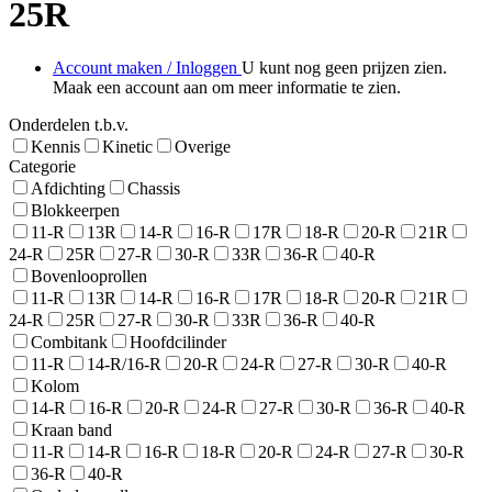
25R
Account maken / Inloggen
U kunt nog geen prijzen zien.
Maak een account aan om meer informatie te zien.
Onderdelen t.b.v.
Kennis
Kinetic
Overige
Categorie
Afdichting
Chassis
Blokkeerpen
11-R
13R
14-R
16-R
17R
18-R
20-R
21R
24-R
25R
27-R
30-R
33R
36-R
40-R
Bovenlooprollen
11-R
13R
14-R
16-R
17R
18-R
20-R
21R
24-R
25R
27-R
30-R
33R
36-R
40-R
Combitank
Hoofdcilinder
11-R
14-R/16-R
20-R
24-R
27-R
30-R
40-R
Kolom
14-R
16-R
20-R
24-R
27-R
30-R
36-R
40-R
Kraan band
11-R
14-R
16-R
18-R
20-R
24-R
27-R
30-R
36-R
40-R