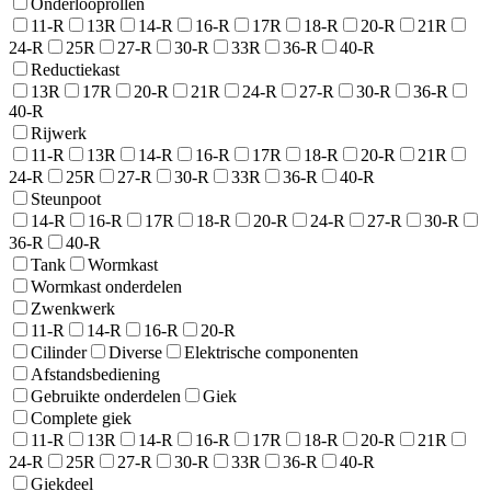
Onderlooprollen
11-R
13R
14-R
16-R
17R
18-R
20-R
21R
24-R
25R
27-R
30-R
33R
36-R
40-R
Reductiekast
13R
17R
20-R
21R
24-R
27-R
30-R
36-R
40-R
Rijwerk
11-R
13R
14-R
16-R
17R
18-R
20-R
21R
24-R
25R
27-R
30-R
33R
36-R
40-R
Steunpoot
14-R
16-R
17R
18-R
20-R
24-R
27-R
30-R
36-R
40-R
Tank
Wormkast
Wormkast onderdelen
Zwenkwerk
11-R
14-R
16-R
20-R
Cilinder
Diverse
Elektrische componenten
Afstandsbediening
Gebruikte onderdelen
Giek
Complete giek
11-R
13R
14-R
16-R
17R
18-R
20-R
21R
24-R
25R
27-R
30-R
33R
36-R
40-R
Giekdeel