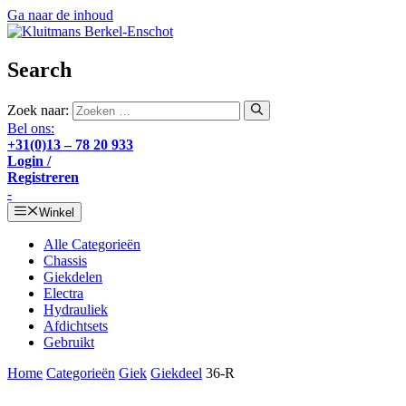
Ga naar de inhoud
Search
Zoek naar:
Bel ons:
+31(0)13 – 78 20 933
Login /
Registreren
-
Winkel
Alle Categorieën
Chassis
Giekdelen
Electra
Hydrauliek
Afdichtsets
Gebruikt
Home
Categorieën
Giek
Giekdeel
36-R