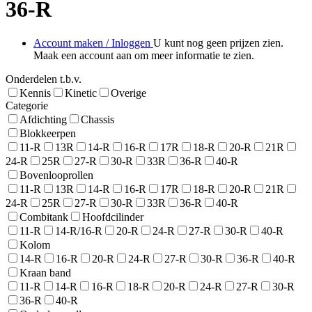
36-R
Account maken / Inloggen
U kunt nog geen prijzen zien.
Maak een account aan om meer informatie te zien.
Onderdelen t.b.v.
Kennis
Kinetic
Overige
Categorie
Afdichting
Chassis
Blokkeerpen
11-R
13R
14-R
16-R
17R
18-R
20-R
21R
24-R
25R
27-R
30-R
33R
36-R
40-R
Bovenlooprollen
11-R
13R
14-R
16-R
17R
18-R
20-R
21R
24-R
25R
27-R
30-R
33R
36-R
40-R
Combitank
Hoofdcilinder
11-R
14-R/16-R
20-R
24-R
27-R
30-R
40-R
Kolom
14-R
16-R
20-R
24-R
27-R
30-R
36-R
40-R
Kraan band
11-R
14-R
16-R
18-R
20-R
24-R
27-R
30-R
36-R
40-R