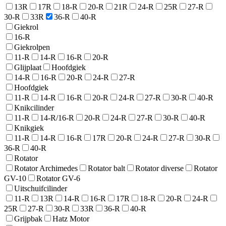
13R
17R
18-R
20-R
21R
24-R
25R
27-R
30-R
33R
36-R
40-R
Giekrol
16-R
Giekrolpen
11-R
14-R
16-R
20-R
Glijplaat
Hoofdgiek
14-R
16-R
20-R
24-R
27-R
Hoofdgiek
11-R
14-R
16-R
20-R
24-R
27-R
30-R
40-R
Knikcilinder
11-R
14-R/16-R
20-R
24-R
27-R
30-R
40-R
Knikgiek
11-R
14-R
16-R
17R
20-R
24-R
27-R
30-R
36-R
40-R
Rotator
Rotator Archimedes
Rotator balt
Rotator diverse
Rotator
GV-10
Rotator GV-6
Uitschuifcilinder
11-R
13R
14-R
16-R
17R
18-R
20-R
24-R
25R
27-R
30-R
33R
36-R
40-R
Grijpbak
Hatz Motor