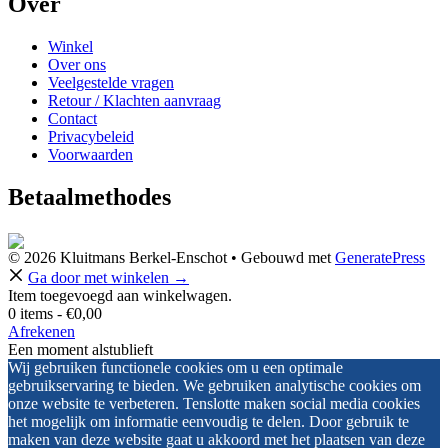
Over
Winkel
Over ons
Veelgestelde vragen
Retour / Klachten aanvraag
Contact
Privacybeleid
Voorwaarden
Betaalmethodes
© 2026 Kluitmans Berkel-Enschot
• Gebouwd met
GeneratePress
Ga door met winkelen →
Item toegevoegd aan winkelwagen.
0 items -
€
0,00
Afrekenen
Een moment alstublieft
Wij gebruiken functionele cookies om u een optimale
gebruikservaring te bieden. We gebruiken analytische cookies om
onze website te verbeteren. Tenslotte maken social media cookies
het mogelijk om informatie eenvoudig te delen. Door gebruik te
maken van deze website gaat u akkoord met het plaatsen van deze