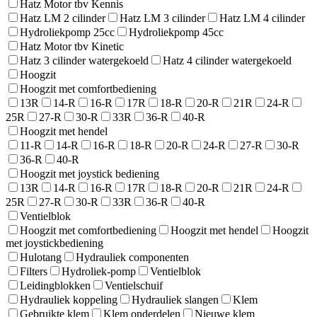
Hatz Motor tbv Kennis
Hatz LM 2 cilinder
Hatz LM 3 cilinder
Hatz LM 4 cilinder
Hydroliekpomp 25cc
Hydroliekpomp 45cc
Hatz Motor tbv Kinetic
Hatz 3 cilinder watergekoeld
Hatz 4 cilinder watergekoeld
Hoogzit
Hoogzit met comfortbediening
13R
14-R
16-R
17R
18-R
20-R
21R
24-R
25R
27-R
30-R
33R
36-R
40-R
Hoogzit met hendel
11-R
14-R
16-R
18-R
20-R
24-R
27-R
30-R
36-R
40-R
Hoogzit met joystick bediening
13R
14-R
16-R
17R
18-R
20-R
21R
24-R
25R
27-R
30-R
33R
36-R
40-R
Ventielblok
Hoogzit met comfortbediening
Hoogzit met hendel
Hoogzit
met joystickbediening
Hulotang
Hydrauliek componenten
Filters
Hydroliek-pomp
Ventielblok
Leidingblokken
Ventielschuif
Hydrauliek koppeling
Hydrauliek slangen
Klem
Gebruikte klem
Klem onderdelen
Nieuwe klem