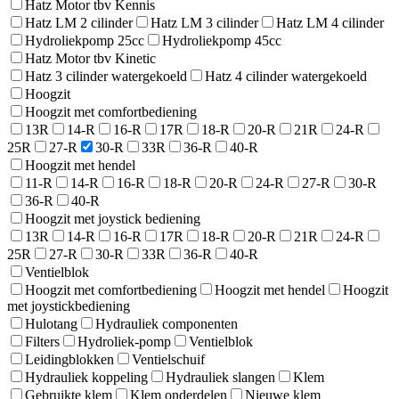
Hatz Motor tbv Kennis
Hatz LM 2 cilinder
Hatz LM 3 cilinder
Hatz LM 4 cilinder
Hydroliekpomp 25cc
Hydroliekpomp 45cc
Hatz Motor tbv Kinetic
Hatz 3 cilinder watergekoeld
Hatz 4 cilinder watergekoeld
Hoogzit
Hoogzit met comfortbediening
13R
14-R
16-R
17R
18-R
20-R
21R
24-R
25R
27-R
30-R
33R
36-R
40-R
Hoogzit met hendel
11-R
14-R
16-R
18-R
20-R
24-R
27-R
30-R
36-R
40-R
Hoogzit met joystick bediening
13R
14-R
16-R
17R
18-R
20-R
21R
24-R
25R
27-R
30-R
33R
36-R
40-R
Ventielblok
Hoogzit met comfortbediening
Hoogzit met hendel
Hoogzit
met joystickbediening
Hulotang
Hydrauliek componenten
Filters
Hydroliek-pomp
Ventielblok
Leidingblokken
Ventielschuif
Hydrauliek koppeling
Hydrauliek slangen
Klem
Gebruikte klem
Klem onderdelen
Nieuwe klem