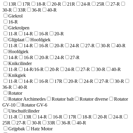
13R
17R
18-R
20-R
21R
24-R
25R
27-R
30-R
33R
36-R
40-R
Giekrol
16-R
Giekrolpen
11-R
14-R
16-R
20-R
Glijplaat
Hoofdgiek
11-R
14-R
16-R
20-R
24-R
27-R
30-R
40-R
Hoofdgiek
14-R
16-R
20-R
24-R
27-R
Knikcilinder
11-R
14-R/16-R
20-R
24-R
27-R
30-R
40-R
Knikgiek
11-R
14-R
16-R
17R
20-R
24-R
27-R
30-R
36-R
40-R
Rotator
Rotator Archimedes
Rotator balt
Rotator diverse
Rotator
GV-10
Rotator GV-6
Uitschuifcilinder
11-R
13R
14-R
16-R
17R
18-R
20-R
24-R
25R
27-R
30-R
33R
36-R
40-R
Grijpbak
Hatz Motor