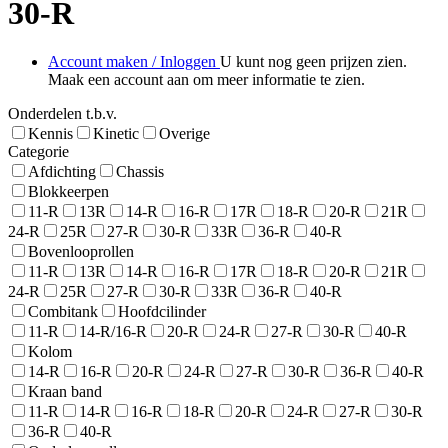
30-R
Account maken / Inloggen
U kunt nog geen prijzen zien.
Maak een account aan om meer informatie te zien.
Onderdelen t.b.v.
Kennis
Kinetic
Overige
Categorie
Afdichting
Chassis
Blokkeerpen
11-R
13R
14-R
16-R
17R
18-R
20-R
21R
24-R
25R
27-R
30-R
33R
36-R
40-R
Bovenlooprollen
11-R
13R
14-R
16-R
17R
18-R
20-R
21R
24-R
25R
27-R
30-R
33R
36-R
40-R
Combitank
Hoofdcilinder
11-R
14-R/16-R
20-R
24-R
27-R
30-R
40-R
Kolom
14-R
16-R
20-R
24-R
27-R
30-R
36-R
40-R
Kraan band
11-R
14-R
16-R
18-R
20-R
24-R
27-R
30-R
36-R
40-R