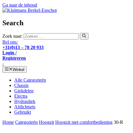
Ga naar de inhoud
Search
Zoek naar:
Bel ons:
+31(0)13 – 78 20 933
Login /
Registreren
-
Winkel
Alle Categorieën
Chassis
Giekdelen
Electra
Hydrauliek
Afdichtsets
Gebruikt
Home
Categorieën
Hoogzit
Hoogzit met comfortbediening
30-R