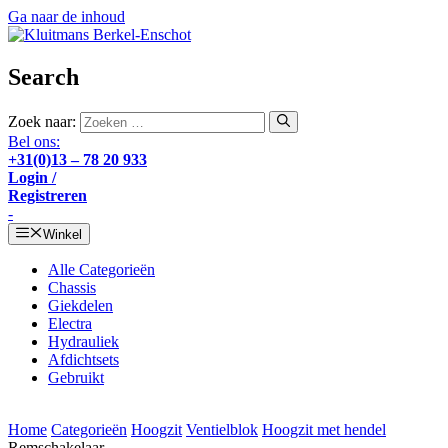
Ga naar de inhoud
Search
Zoek naar:
Bel ons:
+31(0)13 – 78 20 933
Login /
Registreren
-
Winkel
Alle Categorieën
Chassis
Giekdelen
Electra
Hydrauliek
Afdichtsets
Gebruikt
Home
Categorieën
Hoogzit
Ventielblok
Hoogzit met hendel
Remschakelaar