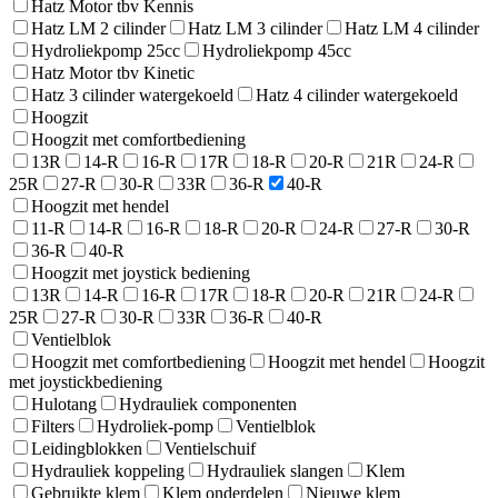
Hatz Motor tbv Kennis
Hatz LM 2 cilinder
Hatz LM 3 cilinder
Hatz LM 4 cilinder
Hydroliekpomp 25cc
Hydroliekpomp 45cc
Hatz Motor tbv Kinetic
Hatz 3 cilinder watergekoeld
Hatz 4 cilinder watergekoeld
Hoogzit
Hoogzit met comfortbediening
13R
14-R
16-R
17R
18-R
20-R
21R
24-R
25R
27-R
30-R
33R
36-R
40-R
Hoogzit met hendel
11-R
14-R
16-R
18-R
20-R
24-R
27-R
30-R
36-R
40-R
Hoogzit met joystick bediening
13R
14-R
16-R
17R
18-R
20-R
21R
24-R
25R
27-R
30-R
33R
36-R
40-R
Ventielblok
Hoogzit met comfortbediening
Hoogzit met hendel
Hoogzit
met joystickbediening
Hulotang
Hydrauliek componenten
Filters
Hydroliek-pomp
Ventielblok
Leidingblokken
Ventielschuif
Hydrauliek koppeling
Hydrauliek slangen
Klem
Gebruikte klem
Klem onderdelen
Nieuwe klem