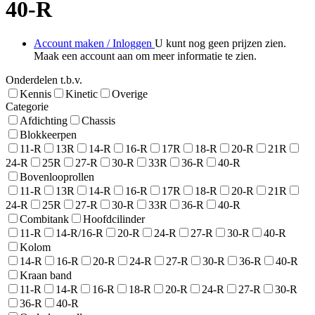
40-R
Account maken / Inloggen
U kunt nog geen prijzen zien.
Maak een account aan om meer informatie te zien.
Onderdelen t.b.v.
Kennis
Kinetic
Overige
Categorie
Afdichting
Chassis
Blokkeerpen
11-R
13R
14-R
16-R
17R
18-R
20-R
21R
24-R
25R
27-R
30-R
33R
36-R
40-R
Bovenlooprollen
11-R
13R
14-R
16-R
17R
18-R
20-R
21R
24-R
25R
27-R
30-R
33R
36-R
40-R
Combitank
Hoofdcilinder
11-R
14-R/16-R
20-R
24-R
27-R
30-R
40-R
Kolom
14-R
16-R
20-R
24-R
27-R
30-R
36-R
40-R
Kraan band
11-R
14-R
16-R
18-R
20-R
24-R
27-R
30-R
36-R
40-R