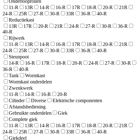
Onderlooprollen
11-R
13R
14-R
16-R
17R
18-R
20-R
21R
24-R
25R
27-R
30-R
33R
36-R
40-R
Reductiekast
13R
17R
20-R
21R
24-R
27-R
30-R
36-R
40-R
Rijwerk
11-R
13R
14-R
16-R
17R
18-R
20-R
21R
24-R
25R
27-R
30-R
33R
36-R
40-R
Steunpoot
14-R
16-R
17R
18-R
20-R
24-R
27-R
30-R
36-R
40-R
Tank
Wormkast
Wormkast onderdelen
Zwenkwerk
11-R
14-R
16-R
20-R
Cilinder
Diverse
Elektrische componenten
Afstandsbediening
Gebruikte onderdelen
Giek
Complete giek
11-R
13R
14-R
16-R
17R
18-R
20-R
21R
24-R
25R
27-R
30-R
33R
36-R
40-R
Giekdeel