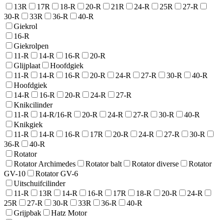
13R
17R
18-R
20-R
21R
24-R
25R
27-R
30-R
33R
36-R
40-R
Giekrol
16-R
Giekrolpen
11-R
14-R
16-R
20-R
Glijplaat
Hoofdgiek
11-R
14-R
16-R
20-R
24-R
27-R
30-R
40-R
Hoofdgiek
14-R
16-R
20-R
24-R
27-R
Knikcilinder
11-R
14-R/16-R
20-R
24-R
27-R
30-R
40-R
Knikgiek
11-R
14-R
16-R
17R
20-R
24-R
27-R
30-R
36-R
40-R
Rotator
Rotator Archimedes
Rotator balt
Rotator diverse
Rotator
GV-10
Rotator GV-6
Uitschuifcilinder
11-R
13R
14-R
16-R
17R
18-R
20-R
24-R
25R
27-R
30-R
33R
36-R
40-R
Grijpbak
Hatz Motor