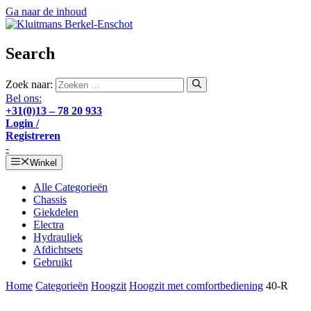
Ga naar de inhoud
Search
Zoek naar:
Bel ons:
+31(0)13 – 78 20 933
Login /
Registreren
-
Winkel
Alle Categorieën
Chassis
Giekdelen
Electra
Hydrauliek
Afdichtsets
Gebruikt
Home
Categorieën
Hoogzit
Hoogzit met comfortbediening
40-R