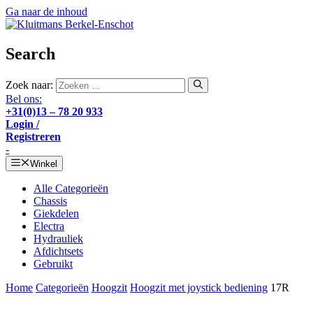
Ga naar de inhoud
Search
Zoek naar:
Bel ons:
+31(0)13 – 78 20 933
Login /
Registreren
-
Winkel
Alle Categorieën
Chassis
Giekdelen
Electra
Hydrauliek
Afdichtsets
Gebruikt
Home
Categorieën
Hoogzit
Hoogzit met joystick bediening
17R