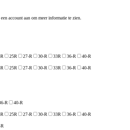
een account aan om meer informatie te zien.
-R
25R
27-R
30-R
33R
36-R
40-R
-R
25R
27-R
30-R
33R
36-R
40-R
36-R
40-R
-R
25R
27-R
30-R
33R
36-R
40-R
-R