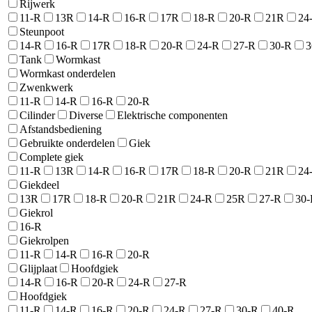
Rijwerk
11-R
13R
14-R
16-R
17R
18-R
20-R
21R
24
Steunpoot
14-R
16-R
17R
18-R
20-R
24-R
27-R
30-R
3
Tank
Wormkast
Wormkast onderdelen
Zwenkwerk
11-R
14-R
16-R
20-R
Cilinder
Diverse
Elektrische componenten
Afstandsbediening
Gebruikte onderdelen
Giek
Complete giek
11-R
13R
14-R
16-R
17R
18-R
20-R
21R
24
Giekdeel
13R
17R
18-R
20-R
21R
24-R
25R
27-R
30-
Giekrol
16-R
Giekrolpen
11-R
14-R
16-R
20-R
Glijplaat
Hoofdgiek
14-R
16-R
20-R
24-R
27-R
Hoofdgiek
11-R
14-R
16-R
20-R
24-R
27-R
30-R
40-R