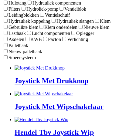
Hulotang
Hydrauliek componenten
Filters
Hydroliek-pomp
Ventielblok
Leidingblokken
Ventielschuif
Hydrauliek koppeling
Hydrauliek slangen
Klem
Gebruikte klem
Klem onderdelen
Nieuwe klem
Lasthaak
Lucht componenten
Oplegger
Asdelen
KWB
Pacton
Verlichting
Pallethaak
Nieuw pallethaak
Smeersysteem
Joystick Met Drukknop
Joystick Met Wipschakelaar
Hendel Tbv Joystick Wip