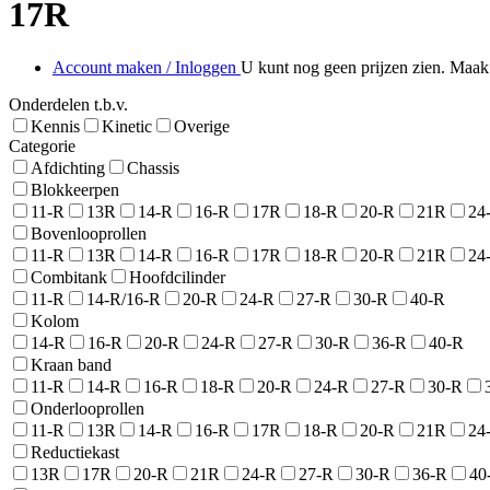
17R
Account maken / Inloggen
U kunt nog geen prijzen zien. Maak 
Onderdelen t.b.v.
Kennis
Kinetic
Overige
Categorie
Afdichting
Chassis
Blokkeerpen
11-R
13R
14-R
16-R
17R
18-R
20-R
21R
24
Bovenlooprollen
11-R
13R
14-R
16-R
17R
18-R
20-R
21R
24
Combitank
Hoofdcilinder
11-R
14-R/16-R
20-R
24-R
27-R
30-R
40-R
Kolom
14-R
16-R
20-R
24-R
27-R
30-R
36-R
40-R
Kraan band
11-R
14-R
16-R
18-R
20-R
24-R
27-R
30-R
Onderlooprollen
11-R
13R
14-R
16-R
17R
18-R
20-R
21R
24
Reductiekast
13R
17R
20-R
21R
24-R
27-R
30-R
36-R
40