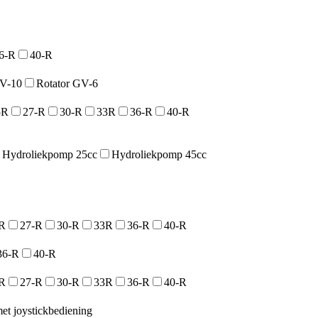
6-R
40-R
GV-10
Rotator GV-6
5R
27-R
30-R
33R
36-R
40-R
Hydroliekpomp 25cc
Hydroliekpomp 45cc
R
27-R
30-R
33R
36-R
40-R
36-R
40-R
R
27-R
30-R
33R
36-R
40-R
et joystickbediening