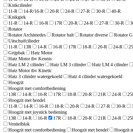
Knikcilinder
11-R
14-R/16-R
20-R
24-R
27-R
30-R
40-R
Knikgiek
11-R
14-R
16-R
17R
20-R
24-R
27-R
30-R
3
Rotator
Rotator Archimedes
Rotator balt
Rotator diverse
Rotator 
Uitschuifcilinder
11-R
13R
14-R
16-R
17R
18-R
20-R
24-R
2
Grijpbak
Hatz Motor
Hatz Motor tbv Kennis
Hatz LM 2 cilinder
Hatz LM 3 cilinder
Hatz LM 4 cilinder
Hatz Motor tbv Kinetic
Hatz 3 cilinder watergekoeld
Hatz 4 cilinder watergekoeld
Hoogzit
Hoogzit met comfortbediening
13R
14-R
16-R
17R
18-R
20-R
21R
24-R
25
Hoogzit met hendel
11-R
14-R
16-R
18-R
20-R
24-R
27-R
30-R
Hoogzit met joystick bediening
13R
14-R
16-R
17R
18-R
20-R
21R
24-R
25
Ventielblok
Hoogzit met comfortbediening
Hoogzit met hendel
Hoogzit m