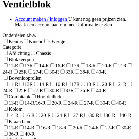
Ventielblok
Account maken / Inloggen
U kunt nog geen prijzen zien.
Maak een account aan om meer informatie te zien.
Onderdelen t.b.v.
Kennis
Kinetic
Overige
Categorie
Afdichting
Chassis
Blokkeerpen
11-R
13R
14-R
16-R
17R
18-R
20-R
21R
24-R
25R
27-R
30-R
33R
36-R
40-R
Bovenlooprollen
11-R
13R
14-R
16-R
17R
18-R
20-R
21R
24-R
25R
27-R
30-R
33R
36-R
40-R
Combitank
Hoofdcilinder
11-R
14-R/16-R
20-R
24-R
27-R
30-R
40-R
Kolom
14-R
16-R
20-R
24-R
27-R
30-R
36-R
40-R
Kraan band
11-R
14-R
16-R
18-R
20-R
24-R
27-R
30-R
36-R
40-R