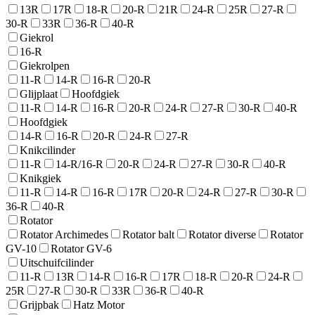
13R
17R
18-R
20-R
21R
24-R
25R
27-R
30-R
33R
36-R
40-R
Giekrol
16-R
Giekrolpen
11-R
14-R
16-R
20-R
Glijplaat
Hoofdgiek
11-R
14-R
16-R
20-R
24-R
27-R
30-R
40-R
Hoofdgiek
14-R
16-R
20-R
24-R
27-R
Knikcilinder
11-R
14-R/16-R
20-R
24-R
27-R
30-R
40-R
Knikgiek
11-R
14-R
16-R
17R
20-R
24-R
27-R
30-R
36-R
40-R
Rotator
Rotator Archimedes
Rotator balt
Rotator diverse
Rotator
GV-10
Rotator GV-6
Uitschuifcilinder
11-R
13R
14-R
16-R
17R
18-R
20-R
24-R
25R
27-R
30-R
33R
36-R
40-R
Grijpbak
Hatz Motor