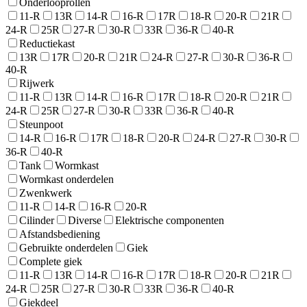
Onderlooprollen
11-R
13R
14-R
16-R
17R
18-R
20-R
21R
24-R
25R
27-R
30-R
33R
36-R
40-R
Reductiekast
13R
17R
20-R
21R
24-R
27-R
30-R
36-R
40-R
Rijwerk
11-R
13R
14-R
16-R
17R
18-R
20-R
21R
24-R
25R
27-R
30-R
33R
36-R
40-R
Steunpoot
14-R
16-R
17R
18-R
20-R
24-R
27-R
30-R
36-R
40-R
Tank
Wormkast
Wormkast onderdelen
Zwenkwerk
11-R
14-R
16-R
20-R
Cilinder
Diverse
Elektrische componenten
Afstandsbediening
Gebruikte onderdelen
Giek
Complete giek
11-R
13R
14-R
16-R
17R
18-R
20-R
21R
24-R
25R
27-R
30-R
33R
36-R
40-R
Giekdeel