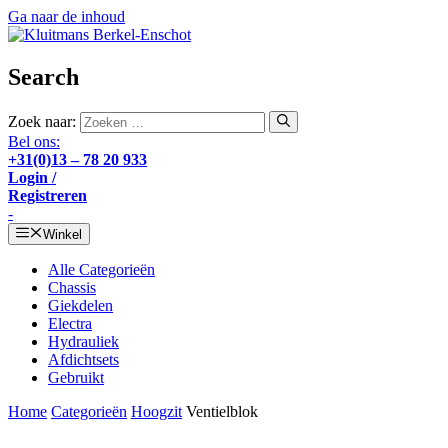
Ga naar de inhoud
Search
Zoek naar:
Bel ons:
+31(0)13 – 78 20 933
Login /
Registreren
-
Winkel
Alle Categorieën
Chassis
Giekdelen
Electra
Hydrauliek
Afdichtsets
Gebruikt
Home
Categorieën
Hoogzit
Ventielblok