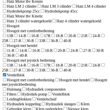
Hatz Motor tbv Kennis
Hatz LM 2 cilinder
Hatz LM 3 cilinder
Hatz LM 4 cilinder
Hydroliekpomp 25cc
Hydroliekpomp 45cc
Hatz Motor tbv Kinetic
Hatz 3 cilinder watergekoeld
Hatz 4 cilinder watergekoeld
Hoogzit
Hoogzit met comfortbediening
13R
14-R
16-R
17R
18-R
20-R
21R
24-R
25R
27-R
30-R
33R
36-R
40-R
Hoogzit met hendel
11-R
14-R
16-R
18-R
20-R
24-R
27-R
30-R
36-R
40-R
Hoogzit met joystick bediening
13R
14-R
16-R
17R
18-R
20-R
21R
24-R
25R
27-R
30-R
33R
36-R
40-R
Ventielblok
Hoogzit met comfortbediening
Hoogzit met hendel
Hoogzit
met joystickbediening
Hulotang
Hydrauliek componenten
Filters
Hydroliek-pomp
Ventielblok
Leidingblokken
Ventielschuif
Hydrauliek koppeling
Hydrauliek slangen
Klem
Gebruikte klem
Klem onderdelen
Nieuwe klem