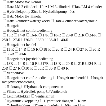
Hatz Motor tbv Kennis
Hatz LM 2 cilinder
Hatz LM 3 cilinder
Hatz LM 4 cilinder
Hydroliekpomp 25cc
Hydroliekpomp 45cc
Hatz Motor tbv Kinetic
Hatz 3 cilinder watergekoeld
Hatz 4 cilinder watergekoeld
Hoogzit
Hoogzit met comfortbediening
13R
14-R
16-R
17R
18-R
20-R
21R
24-R
25R
27-R
30-R
33R
36-R
40-R
Hoogzit met hendel
11-R
14-R
16-R
18-R
20-R
24-R
27-R
30-R
36-R
40-R
Hoogzit met joystick bediening
13R
14-R
16-R
17R
18-R
20-R
21R
24-R
25R
27-R
30-R
33R
36-R
40-R
Ventielblok
Hoogzit met comfortbediening
Hoogzit met hendel
Hoogzit
met joystickbediening
Hulotang
Hydrauliek componenten
Filters
Hydroliek-pomp
Ventielblok
Leidingblokken
Ventielschuif
Hydrauliek koppeling
Hydrauliek slangen
Klem
Gebruikte klem
Klem onderdelen
Nieuwe klem