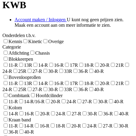
KWB
Account maken / Inloggen
U kunt nog geen prijzen zien.
Maak een account aan om meer informatie te zien.
Onderdelen t.b.v.
Kennis
Kinetic
Overige
Categorie
Afdichting
Chassis
Blokkeerpen
11-R
13R
14-R
16-R
17R
18-R
20-R
21R
24-R
25R
27-R
30-R
33R
36-R
40-R
Bovenlooprollen
11-R
13R
14-R
16-R
17R
18-R
20-R
21R
24-R
25R
27-R
30-R
33R
36-R
40-R
Combitank
Hoofdcilinder
11-R
14-R/16-R
20-R
24-R
27-R
30-R
40-R
Kolom
14-R
16-R
20-R
24-R
27-R
30-R
36-R
40-R
Kraan band
11-R
14-R
16-R
18-R
20-R
24-R
27-R
30-R
36-R
40-R