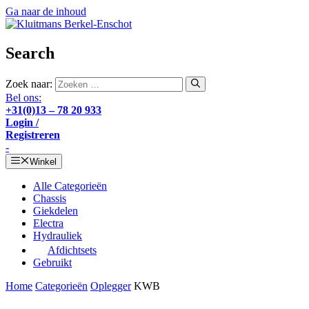
Ga naar de inhoud
Search
Zoek naar:
Bel ons:
+31(0)13 – 78 20 933
Login /
Registreren
-
Winkel
Alle Categorieën
Chassis
Giekdelen
Electra
Hydrauliek
Afdichtsets
Gebruikt
Home
Categorieën
Oplegger
KWB