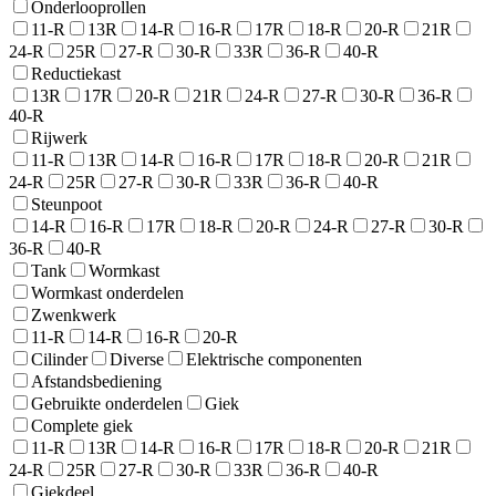
Onderlooprollen
11-R
13R
14-R
16-R
17R
18-R
20-R
21R
24-R
25R
27-R
30-R
33R
36-R
40-R
Reductiekast
13R
17R
20-R
21R
24-R
27-R
30-R
36-R
40-R
Rijwerk
11-R
13R
14-R
16-R
17R
18-R
20-R
21R
24-R
25R
27-R
30-R
33R
36-R
40-R
Steunpoot
14-R
16-R
17R
18-R
20-R
24-R
27-R
30-R
36-R
40-R
Tank
Wormkast
Wormkast onderdelen
Zwenkwerk
11-R
14-R
16-R
20-R
Cilinder
Diverse
Elektrische componenten
Afstandsbediening
Gebruikte onderdelen
Giek
Complete giek
11-R
13R
14-R
16-R
17R
18-R
20-R
21R
24-R
25R
27-R
30-R
33R
36-R
40-R
Giekdeel