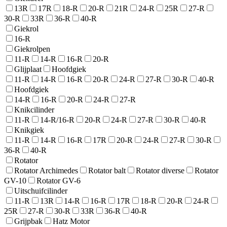
13R
17R
18-R
20-R
21R
24-R
25R
27-R
30-R
33R
36-R
40-R
Giekrol
16-R
Giekrolpen
11-R
14-R
16-R
20-R
Glijplaat
Hoofdgiek
11-R
14-R
16-R
20-R
24-R
27-R
30-R
40-R
Hoofdgiek
14-R
16-R
20-R
24-R
27-R
Knikcilinder
11-R
14-R/16-R
20-R
24-R
27-R
30-R
40-R
Knikgiek
11-R
14-R
16-R
17R
20-R
24-R
27-R
30-R
36-R
40-R
Rotator
Rotator Archimedes
Rotator balt
Rotator diverse
Rotator
GV-10
Rotator GV-6
Uitschuifcilinder
11-R
13R
14-R
16-R
17R
18-R
20-R
24-R
25R
27-R
30-R
33R
36-R
40-R
Grijpbak
Hatz Motor