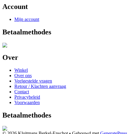
Account
Mijn account
Betaalmethodes
Over
Winkel
Over ons
Veelgestelde vragen
Retour / Klachten aanvraag
Contact
Privacybeleid
Voorwaarden
Betaalmethodes
© 2026 Kluitmans Berkel-Enschot
• Gebouwd met
GeneratePress