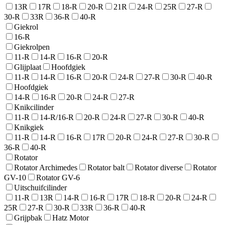
13R
17R
18-R
20-R
21R
24-R
25R
27-R
30-R
33R
36-R
40-R
Giekrol
16-R
Giekrolpen
11-R
14-R
16-R
20-R
Glijplaat
Hoofdgiek
11-R
14-R
16-R
20-R
24-R
27-R
30-R
40-R
Hoofdgiek
14-R
16-R
20-R
24-R
27-R
Knikcilinder
11-R
14-R/16-R
20-R
24-R
27-R
30-R
40-R
Knikgiek
11-R
14-R
16-R
17R
20-R
24-R
27-R
30-R
36-R
40-R
Rotator
Rotator Archimedes
Rotator balt
Rotator diverse
Rotator
GV-10
Rotator GV-6
Uitschuifcilinder
11-R
13R
14-R
16-R
17R
18-R
20-R
24-R
25R
27-R
30-R
33R
36-R
40-R
Grijpbak
Hatz Motor