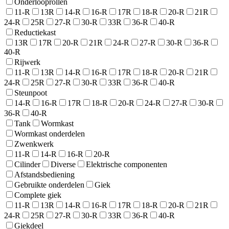
Onderlooprollen
11-R
13R
14-R
16-R
17R
18-R
20-R
21R
24-R
25R
27-R
30-R
33R
36-R
40-R
Reductiekast
13R
17R
20-R
21R
24-R
27-R
30-R
36-R
40-R
Rijwerk
11-R
13R
14-R
16-R
17R
18-R
20-R
21R
24-R
25R
27-R
30-R
33R
36-R
40-R
Steunpoot
14-R
16-R
17R
18-R
20-R
24-R
27-R
30-R
36-R
40-R
Tank
Wormkast
Wormkast onderdelen
Zwenkwerk
11-R
14-R
16-R
20-R
Cilinder
Diverse
Elektrische componenten
Afstandsbediening
Gebruikte onderdelen
Giek
Complete giek
11-R
13R
14-R
16-R
17R
18-R
20-R
21R
24-R
25R
27-R
30-R
33R
36-R
40-R
Giekdeel