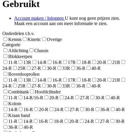
Gebruikt
Account maken / Inloggen
U kunt nog geen prijzen zien.
Maak een account aan om meer informatie te zien.
Onderdelen t.b.v.
Kennis
Kinetic
Overige
Categorie
Afdichting
Chassis
Blokkeerpen
11-R
13R
14-R
16-R
17R
18-R
20-R
21R
24-R
25R
27-R
30-R
33R
36-R
40-R
Bovenlooprollen
11-R
13R
14-R
16-R
17R
18-R
20-R
21R
24-R
25R
27-R
30-R
33R
36-R
40-R
Combitank
Hoofdcilinder
11-R
14-R/16-R
20-R
24-R
27-R
30-R
40-R
Kolom
14-R
16-R
20-R
24-R
27-R
30-R
36-R
40-R
Kraan band
11-R
14-R
16-R
18-R
20-R
24-R
27-R
30-R
36-R
40-R