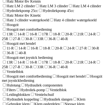
Hatz Motor tbv Kennis
Hatz LM 2 cilinder
Hatz LM 3 cilinder
Hatz LM 4 cilinder
Hydroliekpomp 25cc
Hydroliekpomp 45cc
Hatz Motor tbv Kinetic
Hatz 3 cilinder watergekoeld
Hatz 4 cilinder watergekoeld
Hoogzit
Hoogzit met comfortbediening
13R
14-R
16-R
17R
18-R
20-R
21R
24-R
25R
27-R
30-R
33R
36-R
40-R
Hoogzit met hendel
11-R
14-R
16-R
18-R
20-R
24-R
27-R
30-R
36-R
40-R
Hoogzit met joystick bediening
13R
14-R
16-R
17R
18-R
20-R
21R
24-R
25R
27-R
30-R
33R
36-R
40-R
Ventielblok
Hoogzit met comfortbediening
Hoogzit met hendel
Hoogzit
met joystickbediening
Hulotang
Hydrauliek componenten
Filters
Hydroliek-pomp
Ventielblok
Leidingblokken
Ventielschuif
Hydrauliek koppeling
Hydrauliek slangen
Klem
Gebruikte klem
Klem onderdelen
Nieuwe klem