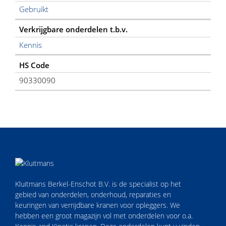
Gebruikt
Verkrijgbare onderdelen t.b.v.
Kennis
HS Code
90330090
Kluitmans Berkel-Enschot B.V. is de specialist op het
gebied van onderdelen, onderhoud, reparaties en
keuringen van verrijdbare kranen voor opleggers. We
hebben een groot magazijn vol met onderdelen voor o.a.