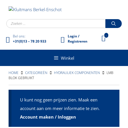
Ga
naar
de
inhoud
Zoek
naar:
-
Bel ons:
Login /
+31(0)13 – 78 20 933
Registreren
Winkel
HOME
CATEGORIEËN
HYDRAULIEK COMPONENTEN
LMB
BLOK GEBRUIKT
U kunt nog geen prijzen zien. Maak een
account aan om meer informatie te zien.
Account maken / Inloggen