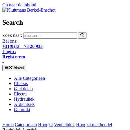
Ga naar de inhoud
Search
Zoek naar:
Bel ons:
+31(0)13 – 78 20 933
Login /
Registreren
-
Winkel
Alle Categorieën
Chassis
Giekdelen
Electra
Hydrauliek
Afdichtsets
Gebruikt
Home
Categorieën
Hoogzit
Ventielblok
Hoogzit met hendel
Beginblok Joystick