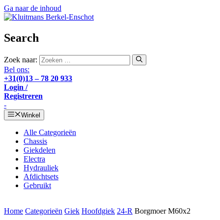
Ga naar de inhoud
Search
Zoek naar:
Bel ons:
+31(0)13 – 78 20 933
Login /
Registreren
-
Winkel
Alle Categorieën
Chassis
Giekdelen
Electra
Hydrauliek
Afdichtsets
Gebruikt
Home
Categorieën
Giek
Hoofdgiek
24-R
Borgmoer M60x2