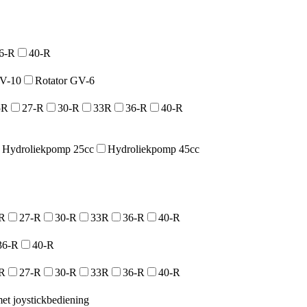
6-R
40-R
GV-10
Rotator GV-6
5R
27-R
30-R
33R
36-R
40-R
Hydroliekpomp 25cc
Hydroliekpomp 45cc
R
27-R
30-R
33R
36-R
40-R
36-R
40-R
R
27-R
30-R
33R
36-R
40-R
et joystickbediening