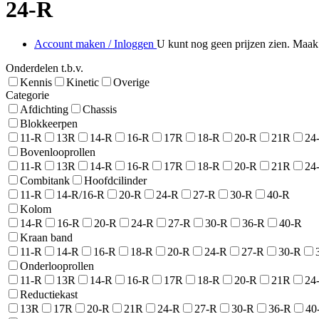
24-R
Account maken / Inloggen
U kunt nog geen prijzen zien. Maak 
Onderdelen t.b.v.
Kennis
Kinetic
Overige
Categorie
Afdichting
Chassis
Blokkeerpen
11-R
13R
14-R
16-R
17R
18-R
20-R
21R
24
Bovenlooprollen
11-R
13R
14-R
16-R
17R
18-R
20-R
21R
24
Combitank
Hoofdcilinder
11-R
14-R/16-R
20-R
24-R
27-R
30-R
40-R
Kolom
14-R
16-R
20-R
24-R
27-R
30-R
36-R
40-R
Kraan band
11-R
14-R
16-R
18-R
20-R
24-R
27-R
30-R
Onderlooprollen
11-R
13R
14-R
16-R
17R
18-R
20-R
21R
24
Reductiekast
13R
17R
20-R
21R
24-R
27-R
30-R
36-R
40