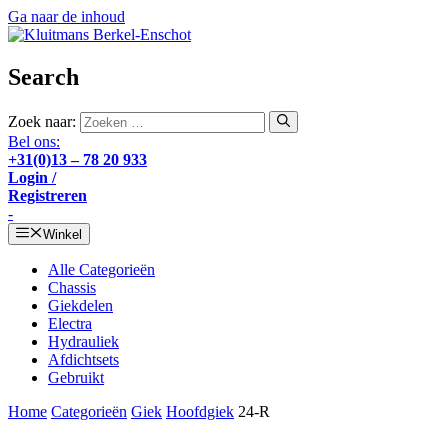
Ga naar de inhoud
Search
Zoek naar:
Bel ons:
+31(0)13 – 78 20 933
Login /
Registreren
-
Winkel
Alle Categorieën
Chassis
Giekdelen
Electra
Hydrauliek
Afdichtsets
Gebruikt
Home
Categorieën
Giek
Hoofdgiek
24-R