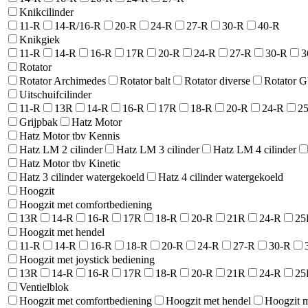
Knikcilinder
11-R
14-R/16-R
20-R
24-R
27-R
30-R
40-R
Knikgiek
11-R
14-R
16-R
17R
20-R
24-R
27-R
30-R
3
Rotator
Rotator Archimedes
Rotator balt
Rotator diverse
Rotator 
Uitschuifcilinder
11-R
13R
14-R
16-R
17R
18-R
20-R
24-R
2
Grijpbak
Hatz Motor
Hatz Motor tbv Kennis
Hatz LM 2 cilinder
Hatz LM 3 cilinder
Hatz LM 4 cilinder
Hatz Motor tbv Kinetic
Hatz 3 cilinder watergekoeld
Hatz 4 cilinder watergekoeld
Hoogzit
Hoogzit met comfortbediening
13R
14-R
16-R
17R
18-R
20-R
21R
24-R
25
Hoogzit met hendel
11-R
14-R
16-R
18-R
20-R
24-R
27-R
30-R
Hoogzit met joystick bediening
13R
14-R
16-R
17R
18-R
20-R
21R
24-R
25
Ventielblok
Hoogzit met comfortbediening
Hoogzit met hendel
Hoogzit m