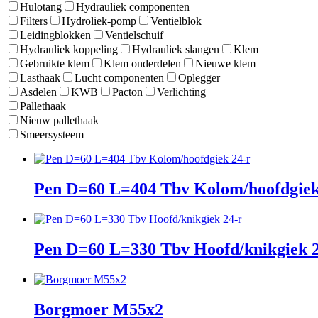
Hulotang
Hydrauliek componenten
Filters
Hydroliek-pomp
Ventielblok
Leidingblokken
Ventielschuif
Hydrauliek koppeling
Hydrauliek slangen
Klem
Gebruikte klem
Klem onderdelen
Nieuwe klem
Lasthaak
Lucht componenten
Oplegger
Asdelen
KWB
Pacton
Verlichting
Pallethaak
Nieuw pallethaak
Smeersysteem
Pen D=60 L=404 Tbv Kolom/hoofdgiek
Pen D=60 L=330 Tbv Hoofd/knikgiek 2
Borgmoer M55x2