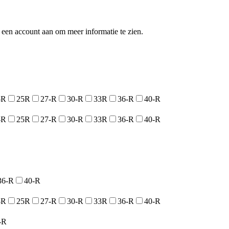
een account aan om meer informatie te zien.
-R
25R
27-R
30-R
33R
36-R
40-R
-R
25R
27-R
30-R
33R
36-R
40-R
36-R
40-R
-R
25R
27-R
30-R
33R
36-R
40-R
-R