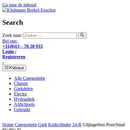
Ga naar de inhoud
Search
Zoek naar:
Bel ons:
+31(0)13 – 78 20 933
Login /
Registreren
-
Winkel
Alle Categorieën
Chassis
Giekdelen
Electra
Hydrauliek
Afdichtsets
Gebruikt
Home
Categorieën
Giek
Knikcilinder
24-R
Glijlagerbus Pom/Staal
85x80x40