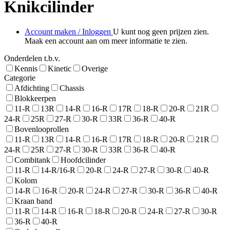
Knikcilinder
Account maken / Inloggen
U kunt nog geen prijzen zien.
Maak een account aan om meer informatie te zien.
Onderdelen t.b.v.
Kennis
Kinetic
Overige
Categorie
Afdichting
Chassis
Blokkeerpen
11-R
13R
14-R
16-R
17R
18-R
20-R
21R
24-R
25R
27-R
30-R
33R
36-R
40-R
Bovenlooprollen
11-R
13R
14-R
16-R
17R
18-R
20-R
21R
24-R
25R
27-R
30-R
33R
36-R
40-R
Combitank
Hoofdcilinder
11-R
14-R/16-R
20-R
24-R
27-R
30-R
40-R
Kolom
14-R
16-R
20-R
24-R
27-R
30-R
36-R
40-R
Kraan band
11-R
14-R
16-R
18-R
20-R
24-R
27-R
30-R
36-R
40-R