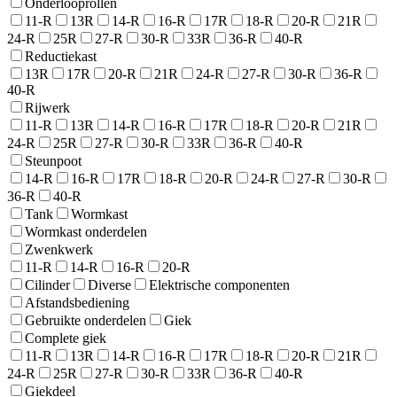
Onderlooprollen
11-R
13R
14-R
16-R
17R
18-R
20-R
21R
24-R
25R
27-R
30-R
33R
36-R
40-R
Reductiekast
13R
17R
20-R
21R
24-R
27-R
30-R
36-R
40-R
Rijwerk
11-R
13R
14-R
16-R
17R
18-R
20-R
21R
24-R
25R
27-R
30-R
33R
36-R
40-R
Steunpoot
14-R
16-R
17R
18-R
20-R
24-R
27-R
30-R
36-R
40-R
Tank
Wormkast
Wormkast onderdelen
Zwenkwerk
11-R
14-R
16-R
20-R
Cilinder
Diverse
Elektrische componenten
Afstandsbediening
Gebruikte onderdelen
Giek
Complete giek
11-R
13R
14-R
16-R
17R
18-R
20-R
21R
24-R
25R
27-R
30-R
33R
36-R
40-R
Giekdeel