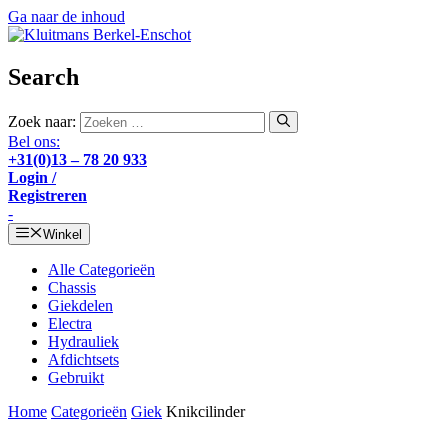
Ga naar de inhoud
Search
Zoek naar:
Bel ons:
+31(0)13 – 78 20 933
Login /
Registreren
-
Winkel
Alle Categorieën
Chassis
Giekdelen
Electra
Hydrauliek
Afdichtsets
Gebruikt
Home
Categorieën
Giek
Knikcilinder