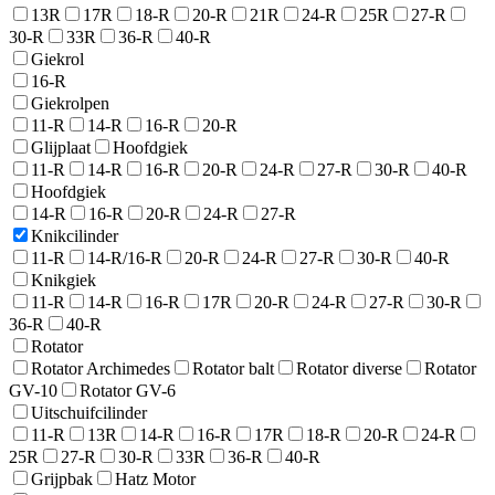
13R
17R
18-R
20-R
21R
24-R
25R
27-R
30-R
33R
36-R
40-R
Giekrol
16-R
Giekrolpen
11-R
14-R
16-R
20-R
Glijplaat
Hoofdgiek
11-R
14-R
16-R
20-R
24-R
27-R
30-R
40-R
Hoofdgiek
14-R
16-R
20-R
24-R
27-R
Knikcilinder
11-R
14-R/16-R
20-R
24-R
27-R
30-R
40-R
Knikgiek
11-R
14-R
16-R
17R
20-R
24-R
27-R
30-R
36-R
40-R
Rotator
Rotator Archimedes
Rotator balt
Rotator diverse
Rotator
GV-10
Rotator GV-6
Uitschuifcilinder
11-R
13R
14-R
16-R
17R
18-R
20-R
24-R
25R
27-R
30-R
33R
36-R
40-R
Grijpbak
Hatz Motor