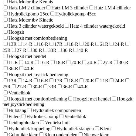
Hatz Motor tbv Kennis
Hatz LM 2 cilinder
Hatz LM 3 cilinder
Hatz LM 4 cilinder
Hydroliekpomp 25cc
Hydroliekpomp 45cc
Hatz Motor tbv Kinetic
Hatz 3 cilinder watergekoeld
Hatz 4 cilinder watergekoeld
Hoogzit
Hoogzit met comfortbediening
13R
14-R
16-R
17R
18-R
20-R
21R
24-R
25R
27-R
30-R
33R
36-R
40-R
Hoogzit met hendel
11-R
14-R
16-R
18-R
20-R
24-R
27-R
30-R
36-R
40-R
Hoogzit met joystick bediening
13R
14-R
16-R
17R
18-R
20-R
21R
24-R
25R
27-R
30-R
33R
36-R
40-R
Ventielblok
Hoogzit met comfortbediening
Hoogzit met hendel
Hoogzit
met joystickbediening
Hulotang
Hydrauliek componenten
Filters
Hydroliek-pomp
Ventielblok
Leidingblokken
Ventielschuif
Hydrauliek koppeling
Hydrauliek slangen
Klem
Gebruikte klem
Klem onderdelen
Nieuwe klem