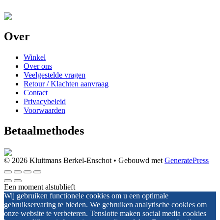
Over
Winkel
Over ons
Veelgestelde vragen
Retour / Klachten aanvraag
Contact
Privacybeleid
Voorwaarden
Betaalmethodes
© 2026 Kluitmans Berkel-Enschot
• Gebouwd met
GeneratePress
Een moment alstublieft
Wij gebruiken functionele cookies om u een optimale
gebruikservaring te bieden. We gebruiken analytische cookies om
onze website te verbeteren. Tenslotte maken social media cookies