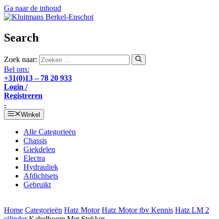
Ga naar de inhoud
Search
Zoek naar:
Bel ons:
+31(0)13 – 78 20 933
Login /
Registreren
-
Winkel
Alle Categorieën
Chassis
Giekdelen
Electra
Hydrauliek
Afdichtsets
Gebruikt
Home
Categorieën
Hatz Motor
Hatz Motor tbv Kennis
Hatz LM 2
cilinder
Kabelboom Met Stekker