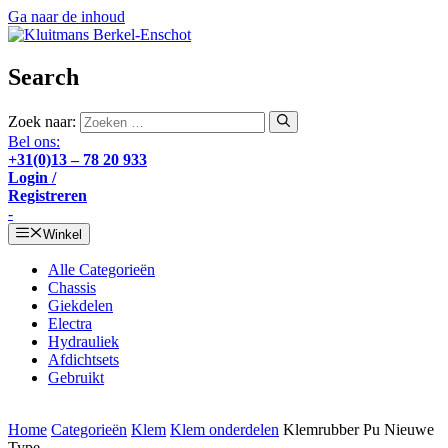
Ga naar de inhoud
Search
Zoek naar:
Bel ons:
+31(0)13 – 78 20 933
Login /
Registreren
-
Winkel
Alle Categorieën
Chassis
Giekdelen
Electra
Hydrauliek
Afdichtsets
Gebruikt
Home
Categorieën
Klem
Klem onderdelen
Klemrubber Pu Nieuwe
Type