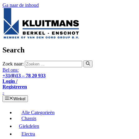
Ga naar de inhoud
Search
Zoek naar:
Bel ons:
+31(0)13 – 78 20 933
Login /
Registreren
-
Winkel
Alle Categorieën
Chassis
Giekdelen
Electra