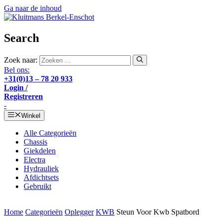
Ga naar de inhoud
Search
Zoek naar:
Bel ons:
+31(0)13 – 78 20 933
Login /
Registreren
-
Winkel
Alle Categorieën
Chassis
Giekdelen
Electra
Hydrauliek
Afdichtsets
Gebruikt
Home
Categorieën
Oplegger
KWB
Steun Voor Kwb Spatbord