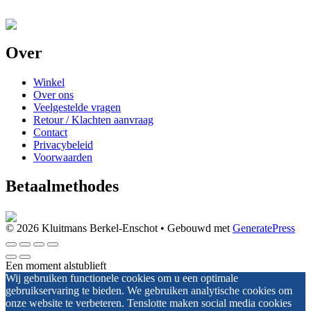
Over
Winkel
Over ons
Veelgestelde vragen
Retour / Klachten aanvraag
Contact
Privacybeleid
Voorwaarden
Betaalmethodes
© 2026 Kluitmans Berkel-Enschot
• Gebouwd met
GeneratePress
Een moment alstublieft
Wij gebruiken functionele cookies om u een optimale
gebruikservaring te bieden. We gebruiken analytische cookies om
onze website te verbeteren. Tenslotte maken social media cookies