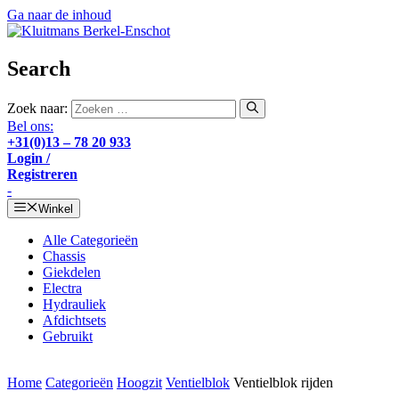
Ga naar de inhoud
Search
Zoek naar:
Bel ons:
+31(0)13 – 78 20 933
Login /
Registreren
-
Winkel
Alle Categorieën
Chassis
Giekdelen
Electra
Hydrauliek
Afdichtsets
Gebruikt
Home
Categorieën
Hoogzit
Ventielblok
Ventielblok rijden