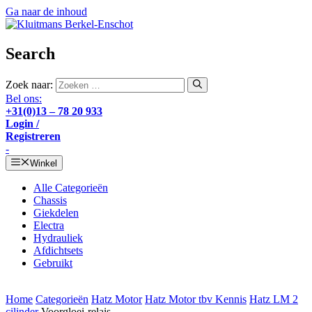
Ga naar de inhoud
Search
Zoek naar:
Bel ons:
+31(0)13 – 78 20 933
Login /
Registreren
-
Winkel
Alle Categorieën
Chassis
Giekdelen
Electra
Hydrauliek
Afdichtsets
Gebruikt
Home
Categorieën
Hatz Motor
Hatz Motor tbv Kennis
Hatz LM 2
cilinder
Voorgloei-relais