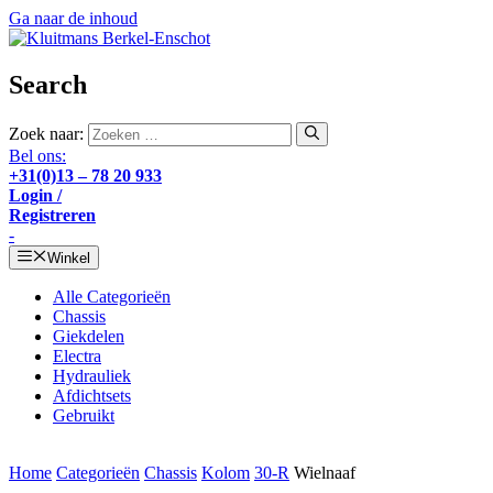
Ga naar de inhoud
Search
Zoek naar:
Bel ons:
+31(0)13 – 78 20 933
Login /
Registreren
-
Winkel
Alle Categorieën
Chassis
Giekdelen
Electra
Hydrauliek
Afdichtsets
Gebruikt
Home
Categorieën
Chassis
Kolom
30-R
Wielnaaf