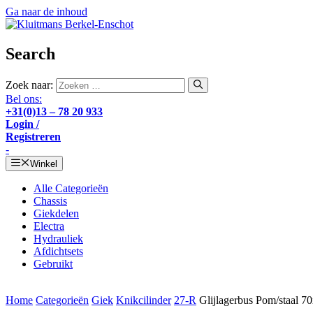
Ga naar de inhoud
Search
Zoek naar:
Bel ons:
+31(0)13 – 78 20 933
Login /
Registreren
-
Winkel
Alle Categorieën
Chassis
Giekdelen
Electra
Hydrauliek
Afdichtsets
Gebruikt
Home
Categorieën
Giek
Knikcilinder
27-R
Glijlagerbus Pom/staal 7