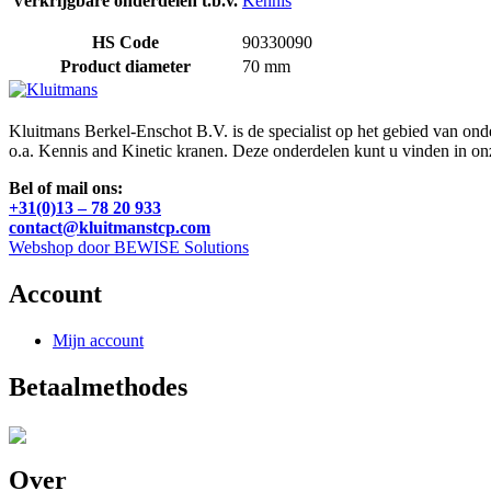
Verkrijgbare onderdelen t.b.v.
Kennis
HS Code
90330090
Product diameter
70 mm
Kluitmans Berkel-Enschot B.V. is de specialist op het gebied van on
o.a. Kennis and Kinetic kranen. Deze onderdelen kunt u vinden in o
Bel of mail ons:
+31(0)13 – 78 20 933
contact@kluitmanstcp.com
Webshop door BEWISE Solutions
Account
Mijn account
Betaalmethodes
Over