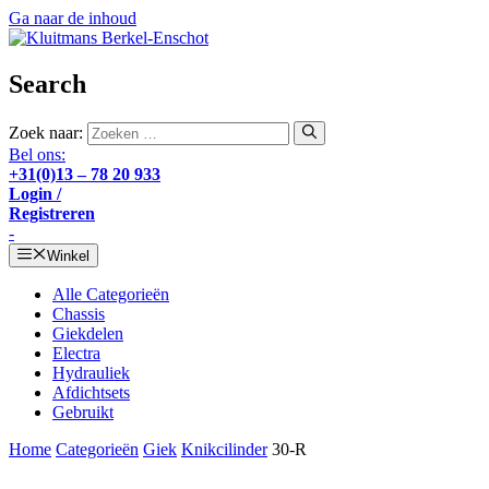
Ga naar de inhoud
Search
Zoek naar:
Bel ons:
+31(0)13 – 78 20 933
Login /
Registreren
-
Winkel
Alle Categorieën
Chassis
Giekdelen
Electra
Hydrauliek
Afdichtsets
Gebruikt
Home
Categorieën
Giek
Knikcilinder
30-R