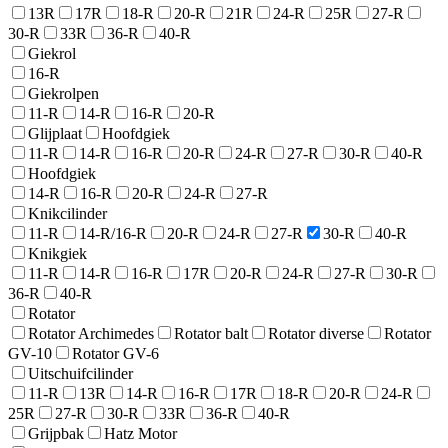
13R
17R
18-R
20-R
21R
24-R
25R
27-R
30-R
33R
36-R
40-R
Giekrol
16-R
Giekrolpen
11-R
14-R
16-R
20-R
Glijplaat
Hoofdgiek
11-R
14-R
16-R
20-R
24-R
27-R
30-R
40-R
Hoofdgiek
14-R
16-R
20-R
24-R
27-R
Knikcilinder
11-R
14-R/16-R
20-R
24-R
27-R
30-R
40-R
Knikgiek
11-R
14-R
16-R
17R
20-R
24-R
27-R
30-R
36-R
40-R
Rotator
Rotator Archimedes
Rotator balt
Rotator diverse
Rotator
GV-10
Rotator GV-6
Uitschuifcilinder
11-R
13R
14-R
16-R
17R
18-R
20-R
24-R
25R
27-R
30-R
33R
36-R
40-R
Grijpbak
Hatz Motor