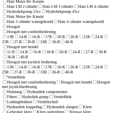
Hatz Motor tbv Kennis
Hatz LM 2 cilinder
Hatz LM 3 cilinder
Hatz LM 4 cilinder
Hydroliekpomp 25cc
Hydroliekpomp 45cc
Hatz Motor tbv Kinetic
Hatz 3 cilinder watergekoeld
Hatz 4 cilinder watergekoeld
Hoogzit
Hoogzit met comfortbediening
13R
14-R
16-R
17R
18-R
20-R
21R
24-R
25R
27-R
30-R
33R
36-R
40-R
Hoogzit met hendel
11-R
14-R
16-R
18-R
20-R
24-R
27-R
30-R
36-R
40-R
Hoogzit met joystick bediening
13R
14-R
16-R
17R
18-R
20-R
21R
24-R
25R
27-R
30-R
33R
36-R
40-R
Ventielblok
Hoogzit met comfortbediening
Hoogzit met hendel
Hoogzit
met joystickbediening
Hulotang
Hydrauliek componenten
Filters
Hydroliek-pomp
Ventielblok
Leidingblokken
Ventielschuif
Hydrauliek koppeling
Hydrauliek slangen
Klem
Gebruikte klem
Klem onderdelen
Nieuwe klem