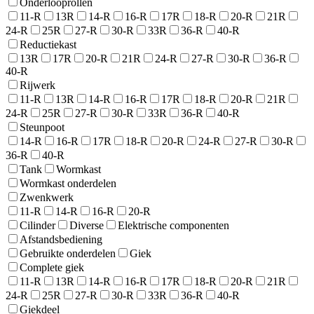
Onderlooprollen
11-R
13R
14-R
16-R
17R
18-R
20-R
21R
24-R
25R
27-R
30-R
33R
36-R
40-R
Reductiekast
13R
17R
20-R
21R
24-R
27-R
30-R
36-R
40-R
Rijwerk
11-R
13R
14-R
16-R
17R
18-R
20-R
21R
24-R
25R
27-R
30-R
33R
36-R
40-R
Steunpoot
14-R
16-R
17R
18-R
20-R
24-R
27-R
30-R
36-R
40-R
Tank
Wormkast
Wormkast onderdelen
Zwenkwerk
11-R
14-R
16-R
20-R
Cilinder
Diverse
Elektrische componenten
Afstandsbediening
Gebruikte onderdelen
Giek
Complete giek
11-R
13R
14-R
16-R
17R
18-R
20-R
21R
24-R
25R
27-R
30-R
33R
36-R
40-R
Giekdeel