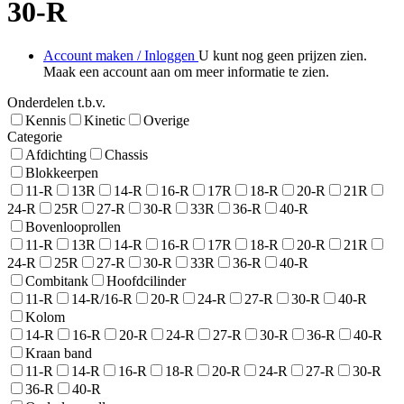
30-R
Account maken / Inloggen
U kunt nog geen prijzen zien.
Maak een account aan om meer informatie te zien.
Onderdelen t.b.v.
Kennis
Kinetic
Overige
Categorie
Afdichting
Chassis
Blokkeerpen
11-R
13R
14-R
16-R
17R
18-R
20-R
21R
24-R
25R
27-R
30-R
33R
36-R
40-R
Bovenlooprollen
11-R
13R
14-R
16-R
17R
18-R
20-R
21R
24-R
25R
27-R
30-R
33R
36-R
40-R
Combitank
Hoofdcilinder
11-R
14-R/16-R
20-R
24-R
27-R
30-R
40-R
Kolom
14-R
16-R
20-R
24-R
27-R
30-R
36-R
40-R
Kraan band
11-R
14-R
16-R
18-R
20-R
24-R
27-R
30-R
36-R
40-R