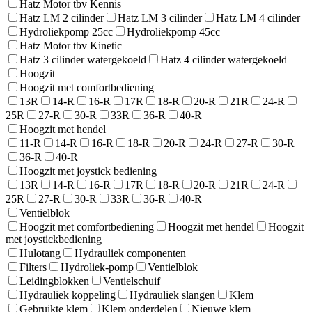
Hatz Motor tbv Kennis
Hatz LM 2 cilinder
Hatz LM 3 cilinder
Hatz LM 4 cilinder
Hydroliekpomp 25cc
Hydroliekpomp 45cc
Hatz Motor tbv Kinetic
Hatz 3 cilinder watergekoeld
Hatz 4 cilinder watergekoeld
Hoogzit
Hoogzit met comfortbediening
13R
14-R
16-R
17R
18-R
20-R
21R
24-R
25R
27-R
30-R
33R
36-R
40-R
Hoogzit met hendel
11-R
14-R
16-R
18-R
20-R
24-R
27-R
30-R
36-R
40-R
Hoogzit met joystick bediening
13R
14-R
16-R
17R
18-R
20-R
21R
24-R
25R
27-R
30-R
33R
36-R
40-R
Ventielblok
Hoogzit met comfortbediening
Hoogzit met hendel
Hoogzit
met joystickbediening
Hulotang
Hydrauliek componenten
Filters
Hydroliek-pomp
Ventielblok
Leidingblokken
Ventielschuif
Hydrauliek koppeling
Hydrauliek slangen
Klem
Gebruikte klem
Klem onderdelen
Nieuwe klem