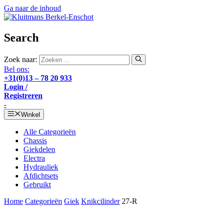
Ga naar de inhoud
Search
Zoek naar:
Bel ons:
+31(0)13 – 78 20 933
Login /
Registreren
-
Winkel
Alle Categorieën
Chassis
Giekdelen
Electra
Hydrauliek
Afdichtsets
Gebruikt
Home
Categorieën
Giek
Knikcilinder
27-R