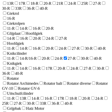
13R
17R
18-R
20-R
21R
24-R
25R
27-R
30-R
33R
36-R
40-R
Giekrol
16-R
Giekrolpen
11-R
14-R
16-R
20-R
Glijplaat
Hoofdgiek
14-R
16-R
20-R
24-R
27-R
Hoofdgiek
11-R
14-R
16-R
20-R
24-R
27-R
30-R
40-R
Knikcilinder
11-R
14-R/16-R
20-R
24-R
27-R
30-R
40-R
Knikgiek
11-R
14-R
16-R
17R
20-R
24-R
27-R
30-R
36-R
40-R
Rotator
Rotator Archimedes
Rotator balt
Rotator diverse
Rotator
GV-10
Rotator GV-6
Uitschuifcilinder
11-R
13R
14-R
16-R
17R
18-R
20-R
24-R
25R
27-R
30-R
33R
36-R
40-R
Grijpbak
Hatz Motor