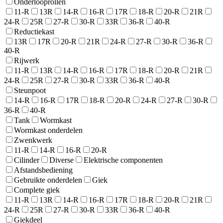
Onderlooprollen
11-R
13R
14-R
16-R
17R
18-R
20-R
21R
24-R
25R
27-R
30-R
33R
36-R
40-R
Reductiekast
13R
17R
20-R
21R
24-R
27-R
30-R
36-R
40-R
Rijwerk
11-R
13R
14-R
16-R
17R
18-R
20-R
21R
24-R
25R
27-R
30-R
33R
36-R
40-R
Steunpoot
14-R
16-R
17R
18-R
20-R
24-R
27-R
30-R
36-R
40-R
Tank
Wormkast
Wormkast onderdelen
Zwenkwerk
11-R
14-R
16-R
20-R
Cilinder
Diverse
Elektrische componenten
Afstandsbediening
Gebruikte onderdelen
Giek
Complete giek
11-R
13R
14-R
16-R
17R
18-R
20-R
21R
24-R
25R
27-R
30-R
33R
36-R
40-R
Giekdeel