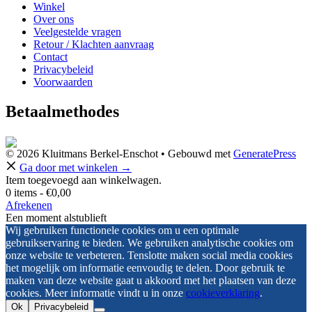
Winkel
Over ons
Veelgestelde vragen
Retour / Klachten aanvraag
Contact
Privacybeleid
Voorwaarden
Betaalmethodes
© 2026 Kluitmans Berkel-Enschot
• Gebouwd met
GeneratePress
Ga door met winkelen →
Item toegevoegd aan winkelwagen.
0 items -
€
0,00
Afrekenen
Een moment alstublieft
Wij gebruiken functionele cookies om u een optimale
gebruikservaring te bieden. We gebruiken analytische cookies om
onze website te verbeteren. Tenslotte maken social media cookies
het mogelijk om informatie eenvoudig te delen. Door gebruik te
maken van deze website gaat u akkoord met het plaatsen van deze
cookies. Meer informatie vindt u in onze
cookieverklaring
.
Ok
Privacybeleid