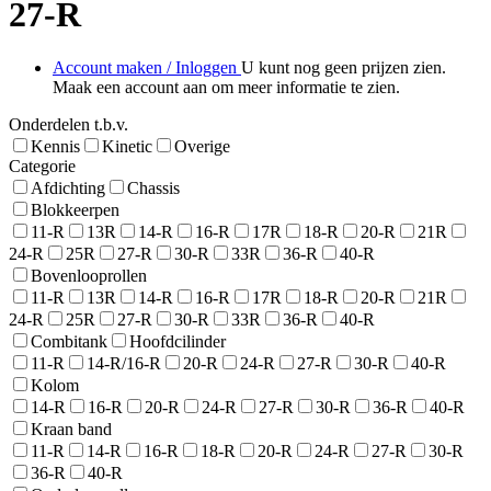
27-R
Account maken / Inloggen
U kunt nog geen prijzen zien.
Maak een account aan om meer informatie te zien.
Onderdelen t.b.v.
Kennis
Kinetic
Overige
Categorie
Afdichting
Chassis
Blokkeerpen
11-R
13R
14-R
16-R
17R
18-R
20-R
21R
24-R
25R
27-R
30-R
33R
36-R
40-R
Bovenlooprollen
11-R
13R
14-R
16-R
17R
18-R
20-R
21R
24-R
25R
27-R
30-R
33R
36-R
40-R
Combitank
Hoofdcilinder
11-R
14-R/16-R
20-R
24-R
27-R
30-R
40-R
Kolom
14-R
16-R
20-R
24-R
27-R
30-R
36-R
40-R
Kraan band
11-R
14-R
16-R
18-R
20-R
24-R
27-R
30-R
36-R
40-R